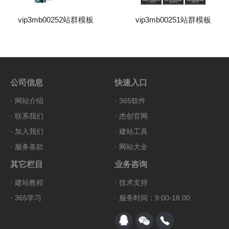
vip3mb00252站群模板
vip3mb00251站群模板
公司信息
快速入口
·
网站介绍
·
365软件
·
联系我们
·
杰创官网
·
加入我们
·
建站工具
·
服务条款
·
网站大全
其它栏目
业务咨询
·
建站教程
·
技术支持
·
365学习
· 服务时间：9:00-18:00