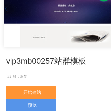
vip3mb00257站群模板
设计师：追梦
开始建站
预览