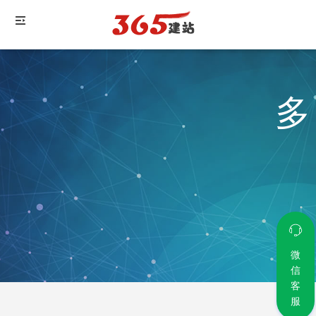
微
信
客
服