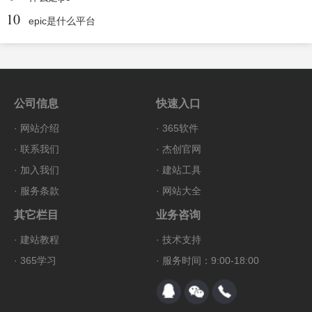
10
epic是什么平台
公司信息
快速入口
·
网站介绍
·
365软件
·
联系我们
·
杰创官网
·
加入我们
·
建站工具
·
服务条款
·
网站大全
其它栏目
业务咨询
·
建站教程
·
技术支持
·
365学习
· 服务时间：9:00-18:00