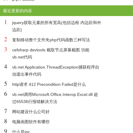
最近更新的内容
1
jquery获取元素的所有宽高(包括边框 内边距和外
边距)
2
复制移动整个文件夹php代码函数三种写法
3
cefsharp devtools 截取节点屏幕截图 功能
vb.net代码
4
vb.net Application.ThreadException捕获程序自
动退出事件代码
5
http请求 412 Precondition Failed是什么
6
vb.net调用Microsoft.Office.Interop.Excel.dll 超
过65536行报错解决方法
7
网站建设什么公司好
8
电脑画图软件有哪些
9
什么是ipc