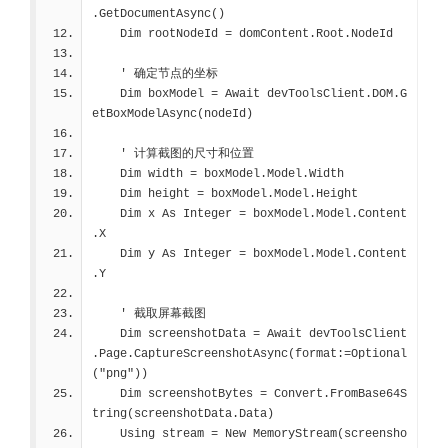
.GetDocumentAsync()
    Dim rootNodeId = domContent.Root.NodeId
    ' 确定节点的坐标
    Dim boxModel = Await devToolsClient.DOM.G
etBoxModelAsync(nodeId)
    ' 计算截图的尺寸和位置
    Dim width = boxModel.Model.Width
    Dim height = boxModel.Model.Height
    Dim x As Integer = boxModel.Model.Content
.X
    Dim y As Integer = boxModel.Model.Content
.Y
    ' 截取屏幕截图
    Dim screenshotData = Await devToolsClient
.Page.CaptureScreenshotAsync(format:=Optional
("png"))
    Dim screenshotBytes = Convert.FromBase64S
tring(screenshotData.Data)
    Using stream = New MemoryStream(screensho