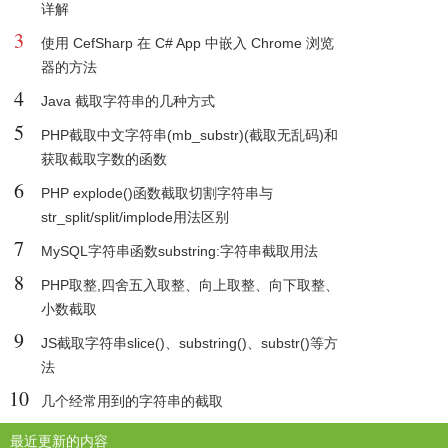
详解
3
使用 CefSharp 在 C# App 中嵌入 Chrome 浏览
器的方法
4
Java 截取字符串的几种方式
5
PHP截取中文字符串(mb_substr)(截取无乱码)和
获取截取字数的函数
6
PHP explode()函数截取切割字符串与
str_split/split/implode用法区别
7
MySQL字符串函数substring:字符串截取用法
8
PHP取整,四舍五入取整、向上取整、向下取整、
小数截取
9
JS截取字符串slice()、substring()、substr()等方
法
10
几个经常用到的字符串的截取
最近更新的内容