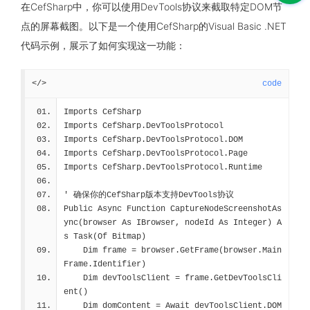
在CefSharp中，你可以使用DevTools协议来截取特定DOM节
点的屏幕截图。以下是一个使用CefSharp的Visual Basic .NET
代码示例，展示了如何实现这一功能：
</>
code
Imports CefSharp
Imports CefSharp.DevToolsProtocol
Imports CefSharp.DevToolsProtocol.DOM
Imports CefSharp.DevToolsProtocol.Page
Imports CefSharp.DevToolsProtocol.Runtime
' 确保你的CefSharp版本支持DevTools协议
Public Async Function CaptureNodeScreenshotAs
ync(browser As IBrowser, nodeId As Integer) A
s Task(Of Bitmap)
    Dim frame = browser.GetFrame(browser.Main
Frame.Identifier)
    Dim devToolsClient = frame.GetDevToolsCli
ent()
    Dim domContent = Await devToolsClient.DOM