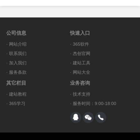
公司信息
快速入口
·
网站介绍
·
365软件
·
联系我们
·
杰创官网
·
加入我们
·
建站工具
·
服务条款
·
网站大全
其它栏目
业务咨询
·
建站教程
·
技术支持
·
365学习
· 服务时间：9:00-18:00