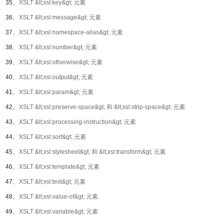
35、
XSLT &lt;xsl:key&gt; 元素
36、
XSLT &lt;xsl:message&gt; 元素
37、
XSLT &lt;xsl:namespace-alias&gt; 元素
38、
XSLT &lt;xsl:number&gt; 元素
39、
XSLT &lt;xsl:otherwise&gt; 元素
40、
XSLT &lt;xsl:output&gt; 元素
41、
XSLT &lt;xsl:param&gt; 元素
42、
XSLT &lt;xsl:preserve-space&gt; 和 &lt;xsl:strip-space&gt; 元素
43、
XSLT &lt;xsl:processing-instruction&gt; 元素
44、
XSLT &lt;xsl:sort&gt; 元素
45、
XSLT &lt;xsl:stylesheet&gt; 和 &lt;xsl:transform&gt; 元素
46、
XSLT &lt;xsl:template&gt; 元素
47、
XSLT &lt;xsl:text&gt; 元素
48、
XSLT &lt;xsl:value-of&gt; 元素
49、
XSLT &lt;xsl:variable&gt; 元素