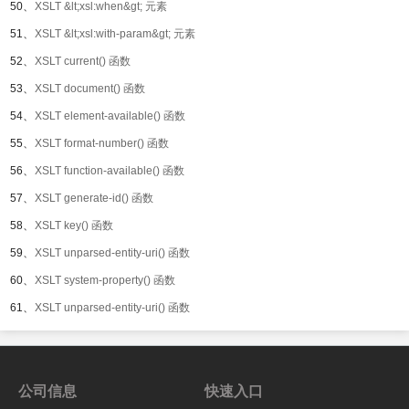
50、
XSLT &lt;xsl:when&gt; 元素
51、
XSLT &lt;xsl:with-param&gt; 元素
52、
XSLT current() 函数
53、
XSLT document() 函数
54、
XSLT element-available() 函数
55、
XSLT format-number() 函数
56、
XSLT function-available() 函数
57、
XSLT generate-id() 函数
58、
XSLT key() 函数
59、
XSLT unparsed-entity-uri() 函数
60、
XSLT system-property() 函数
61、
XSLT unparsed-entity-uri() 函数
公司信息
快速入口