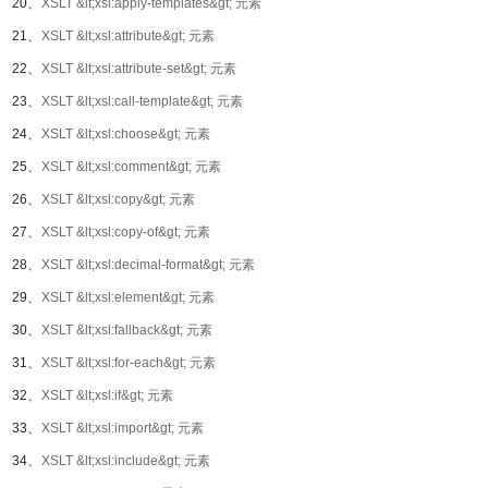
20、
XSLT &lt;xsl:apply-templates&gt; 元素
21、
XSLT &lt;xsl:attribute&gt; 元素
22、
XSLT &lt;xsl:attribute-set&gt; 元素
23、
XSLT &lt;xsl:call-template&gt; 元素
24、
XSLT &lt;xsl:choose&gt; 元素
25、
XSLT &lt;xsl:comment&gt; 元素
26、
XSLT &lt;xsl:copy&gt; 元素
27、
XSLT &lt;xsl:copy-of&gt; 元素
28、
XSLT &lt;xsl:decimal-format&gt; 元素
29、
XSLT &lt;xsl:element&gt; 元素
30、
XSLT &lt;xsl:fallback&gt; 元素
31、
XSLT &lt;xsl:for-each&gt; 元素
32、
XSLT &lt;xsl:if&gt; 元素
33、
XSLT &lt;xsl:import&gt; 元素
34、
XSLT &lt;xsl:include&gt; 元素