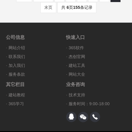
末页
共
6
页
155
条记录
公司信息
快速入口
·
网站介绍
·
365软件
·
联系我们
·
杰创官网
·
加入我们
·
建站工具
·
服务条款
·
网站大全
其它栏目
业务咨询
·
建站教程
·
技术支持
·
365学习
· 服务时间：9:00-18:00