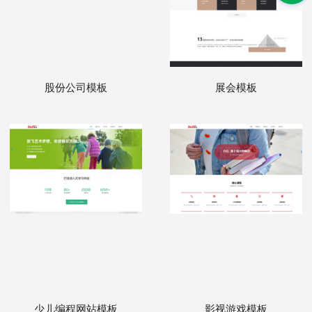
股份公司模板
展会模板
少儿编程网站模板
影视游戏模板