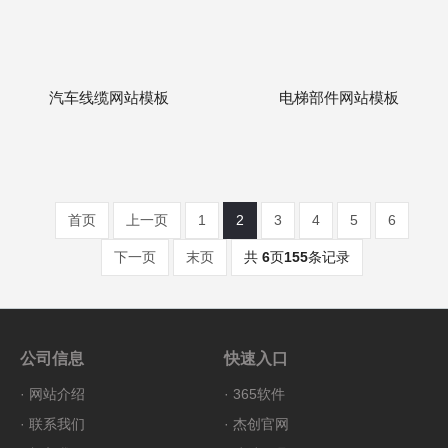
汽车线缆网站模板
电梯部件网站模板
首页
上一页
1
2
3
4
5
6
下一页
末页
共
6
页
155
条记录
公司信息
快速入口
·
网站介绍
·
365软件
·
联系我们
·
杰创官网