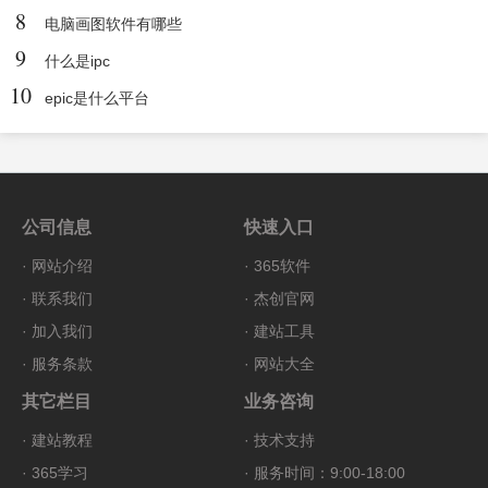
8
电脑画图软件有哪些
9
什么是ipc
10
epic是什么平台
公司信息
快速入口
·
网站介绍
·
365软件
·
联系我们
·
杰创官网
·
加入我们
·
建站工具
·
服务条款
·
网站大全
其它栏目
业务咨询
·
建站教程
·
技术支持
·
365学习
· 服务时间：9:00-18:00