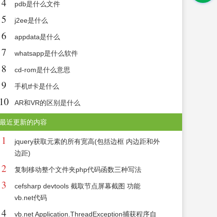
4
pdb是什么文件
5
j2ee是什么
6
appdata是什么
7
whatsapp是什么软件
8
cd-rom是什么意思
9
手机tf卡是什么
10
AR和VR的区别是什么
最近更新的内容
1
jquery获取元素的所有宽高(包括边框 内边距和外
边距)
2
复制移动整个文件夹php代码函数三种写法
3
cefsharp devtools 截取节点屏幕截图 功能
vb.net代码
4
vb.net Application.ThreadException捕获程序自