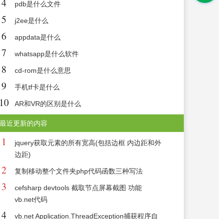
4
pdb是什么文件
5
j2ee是什么
6
appdata是什么
7
whatsapp是什么软件
8
cd-rom是什么意思
9
手机tf卡是什么
10
AR和VR的区别是什么
最近更新的内容
1
jquery获取元素的所有宽高(包括边框 内边距和外
边距)
2
复制移动整个文件夹php代码函数三种写法
3
cefsharp devtools 截取节点屏幕截图 功能
vb.net代码
4
vb.net Application.ThreadException捕获程序自