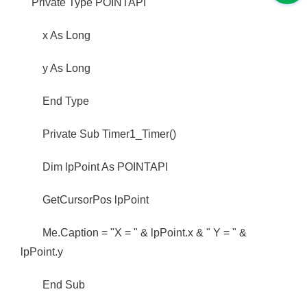
Private Type POINTAPI
x As Long
y As Long
End Type
Private Sub Timer1_Timer()
Dim lpPoint As POINTAPI
GetCursorPos lpPoint
Me.Caption = "X = " & lpPoint.x & " Y = " &
lpPoint.y
End Sub