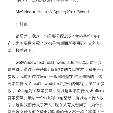
MyString = "Hello" & Space(10) & "World"
｝结束
很显然，我这一句是要分配255个空格字符串内
存，为啥要用分配？这都是为后面所要用到打定的基
础。接着往下：
GetWindowText Text1.hwnd, sBuffer, 255 这一步
是关键，通过它来获取咱们想要的窗口文本，看第一个
参数，我前面讲过hwnd一般都是需要传入句柄的，这
时咱们传入了Text1.hwnd(Text1控件的句柄)，第二个参
数，lpSting为字符串变量，所以这里咱们传入sBuffer字
符串变量。最后一个cch为Long整形，所以理应传入数
字，这里我们传入了255。现在又有人想问了，为什么
需要这么传入值？貌似和以前的传入不一样？确实！一