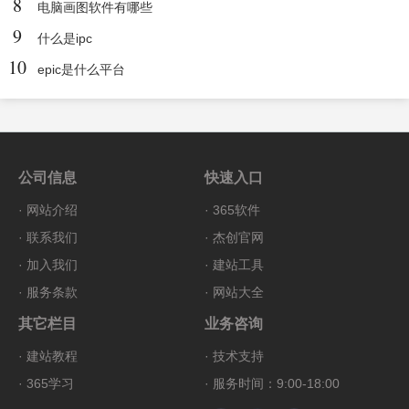
8
电脑画图软件有哪些
9
什么是ipc
10
epic是什么平台
公司信息
快速入口
·
网站介绍
·
365软件
·
联系我们
·
杰创官网
·
加入我们
·
建站工具
·
服务条款
·
网站大全
其它栏目
业务咨询
·
建站教程
·
技术支持
·
365学习
· 服务时间：9:00-18:00