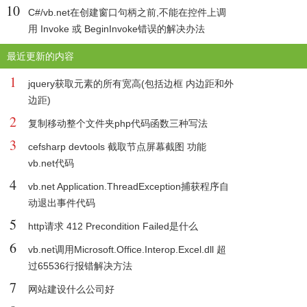
10
C#/vb.net在创建窗口句柄之前,不能在控件上调
用 Invoke 或 BeginInvoke错误的解决办法
最近更新的内容
1
jquery获取元素的所有宽高(包括边框 内边距和外
边距)
2
复制移动整个文件夹php代码函数三种写法
3
cefsharp devtools 截取节点屏幕截图 功能
vb.net代码
4
vb.net Application.ThreadException捕获程序自
动退出事件代码
5
http请求 412 Precondition Failed是什么
6
vb.net调用Microsoft.Office.Interop.Excel.dll 超
过65536行报错解决方法
7
网站建设什么公司好