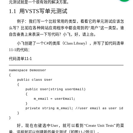
元测试就是一个很有效的解决方案。
1.1
用
VSTS
写单元测试
例子：我们写一个比较常用的类型，看看它的单元测试应该怎
么写？比如在各种网站应用程序中都会用到的“用户”这一类型。谁
自告奋勇上来表演一下写代码？小飞，好，请上台。
小飞创建了一个
C#
的类库（
Class Library
），并写了如代码清单
11-1
的代码：
代码清单
11-1
namespace DemoUser
{
public class User
{
public User(string userEmail)
{
m_email = userEmail;
}
private string m_email; //user email as user id
}
}
好，现在右键选中
User
，就可以看到“
Create Unit Tests
”的菜
单，这样就可以创建新的单元测试（如图
11-2
所示）。