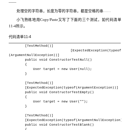
——
……
处理空的字符串，长度为零的字符串，都是空格的串
小飞熟练地用
Copy/Paste
又写了下面的三个测试，如代码清单
11-4
所示。
代码清单
11-4
[TestMethod()]
[ExpectedException(typeof
(ArgumentNullException))]
public void ConstructorTestNull()
{
User target = new User(null);
}
[TestMethod()]
[ExpectedException(typeof(ArgumentException))]
public void ConstructorTestEmpty()
{
User target = new User("");
}
[TestMethod()]
[ExpectedException(typeof(ArgumentNullException))]
public void ConstructorTestBlank()
{