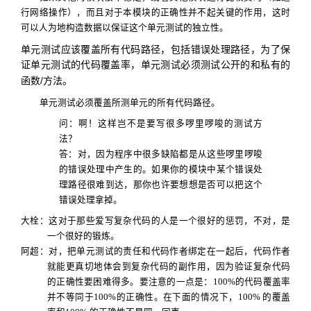
行网络操作），而且对于本模块的正确性并不起关键的作用，这时
可以人为地构造数据以保证这个单元测试的独立性。
单元测试应该覆盖所有代码路径，包括错误处理路径，为了保
证单元测试的代码覆盖率，单元测试必须测试公开的和私有的
/
函数
方法。
单元测试必须覆盖所测单元的所有代码路径。
问：
啊！这样岂不是要写很多
啰
里
啰
唆的测试方
法？
答：
对，因为程序中很多缺陷都是从这些
啰
里
啰
唆
的错误处理中产生的。如果你的模块中某个错误处
理路径很难到达，那你也许要想想是否可以把这个
错误处理拿掉。
大栓：
这对于那些爱写复杂代码的人是一个很好的惩罚，不对，是
一个很好的锻炼。
阿超：
对，把单元测试的责任和代码作者绑定在一起后，代码作者
就能更真切地体会到复杂代码的副作用，因为验证复杂代码
的正确性要困难得多。要注意的一点是：
100%
的代码覆盖率
并不等同于
100%
的正确性。在下面的情况下，100% 的覆盖