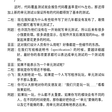
}
这时，代码覆盖测试就会报告代码覆盖率是
85%
左右。那还得
加上新的单元测试以保证所有的代码都得到了基本的测试。
二柱：
现在我知道为什么有些软件写了好几年都没有发布了，敢情
他们都忙着写单元测试了。
阿超：
也许因为他们没有在一开始就写单元测试，所以后来有很多
小强要处理。很多调查显示，在软件开发后期发现的
Bug
，修
复起来要花更多的时间。
芸芸：
这对我们设计人员有什么用呢？好像都是一些细节的东西。
阿超：
在我们写规格说明书（
specification
）的时候，要越详细越
好，最好你的各项要求都可以表达成单元测试的一个测试用
例。
芸芸：
如果不能表示为一个单元测试呢？
二柱：
那就是你写得还不够细。
小飞：
我大胆地说一句
。
如果是一个人写写程序玩玩，单元测试似
乎不那么重要。
二柱：
你可以大胆地对你的女朋友说
：“
我们只是玩一玩
”
看看
……
效果如何。
阿超：
如果玩一玩，什么都不太重要。如果你写的模块会有不同的
人，在不同的时间使用，那你最好把你这一“单元”要做的事，
以及它不能做的事，用单元测试清晰地表达出来。