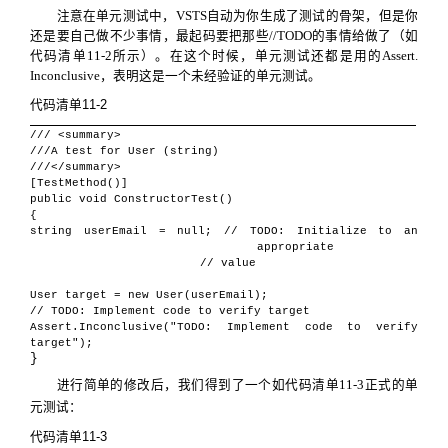
注意在单元测试中，
VSTS
自动为你生成了测试的骨架，但是你
还是要自己做不少事情，最起码要把那些
//TODO
的事情给做了（如
代码清单
11-2
所示）。在这个时候，单元测试还都是用的
Assert.
Inconclusive
，表明这是一个未经验证的单元测试。
代码清单
11-2
/// <summary>
///A test for User (string)
///</summary>
[TestMethod()]
public void ConstructorTest()
{
string userEmail = null; // TODO: Initialize to an
appropriate
// value
User target = new User(userEmail);
// TODO: Implement code to verify target
Assert.Inconclusive("TODO: Implement code to verify
target");
}
进行简单的修改后，我们得到了一个如代码清单
11-3
正式的单
元测试：
代码清单
11-3