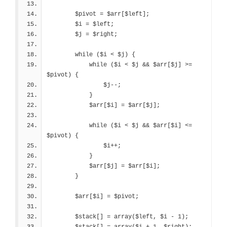
        $pivot = $arr[$left];
        $i = $left;
        $j = $right;
        while ($i < $j) {
            while ($i < $j && $arr[$j] >= 
$pivot) {
                $j--;
            }
            $arr[$i] = $arr[$j];
            while ($i < $j && $arr[$i] <= 
$pivot) {
                $i++;
            }
            $arr[$j] = $arr[$i];
        }
        $arr[$i] = $pivot;
        $stack[] = array($left, $i - 1);
        $stack[] = array($i + 1, $right);