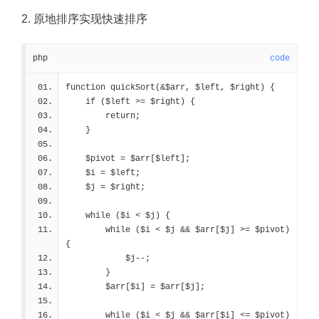
2. 原地排序实现快速排序
php
code
function quickSort(&$arr, $left, $right) {
    if ($left >= $right) {
        return;
    }
    $pivot = $arr[$left];
    $i = $left;
    $j = $right;
    while ($i < $j) {
        while ($i < $j && $arr[$j] >= $pivot) 
{
            $j--;
        }
        $arr[$i] = $arr[$j];
        while ($i < $j && $arr[$i] <= $pivot) 