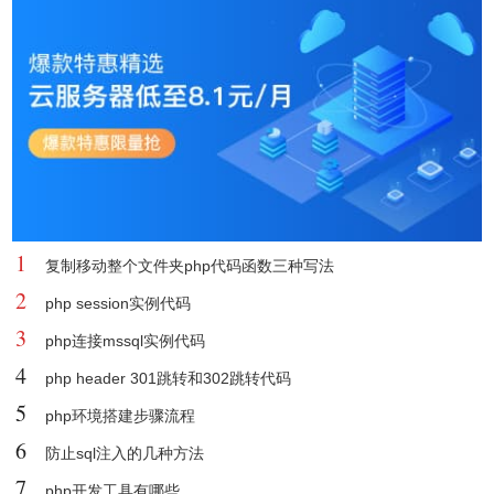
1
复制移动整个文件夹php代码函数三种写法
2
php session实例代码
3
php连接mssql实例代码
4
php header 301跳转和302跳转代码
5
php环境搭建步骤流程
6
防止sql注入的几种方法
7
php开发工具有哪些