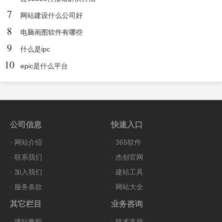
7
网站建设什么公司好
8
电脑画图软件有哪些
9
什么是ipc
10
epic是什么平台
公司信息
快速入口
·
网站介绍
·
365软件
·
联系我们
·
杰创官网
·
加入我们
·
建站工具
·
服务条款
·
网站大全
其它栏目
业务咨询
·
建站教程
·
技术支持