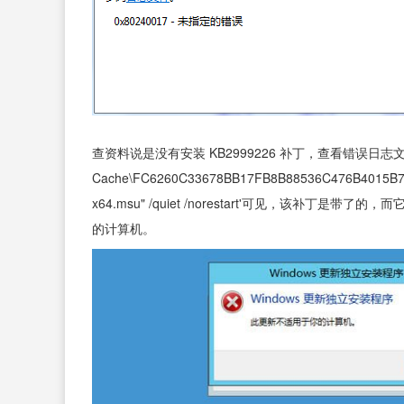
查资料说是没有安装 KB2999226 补丁，查看错误日志文件，里
Cache\FC6260C33678BB17FB8B88536C476B4015B7C5
x64.msu" /quiet /norestart'可见，该
的计算机。