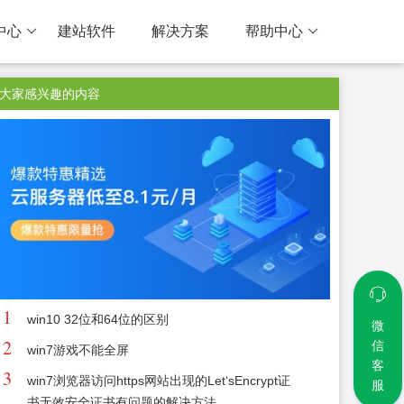
中心
建站软件
解决方案
帮助中心
大家感兴趣的内容
1
win10 32位和64位的区别
微
2
信
win7游戏不能全屏
客
3
win7浏览器访问https网站出现的Let‘sEncrypt证
服
书无效安全证书有问题的解决方法