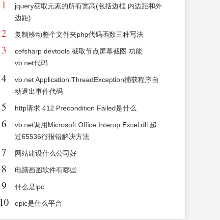
1
jquery获取元素的所有宽高(包括边框 内边距和外
边距)
2
复制移动整个文件夹php代码函数三种写法
3
cefsharp devtools 截取节点屏幕截图 功能
vb.net代码
4
vb.net Application.ThreadException捕获程序自
动退出事件代码
5
http请求 412 Precondition Failed是什么
6
vb.net调用Microsoft.Office.Interop.Excel.dll 超
过65536行报错解决方法
7
网站建设什么公司好
8
电脑画图软件有哪些
9
什么是ipc
10
epic是什么平台