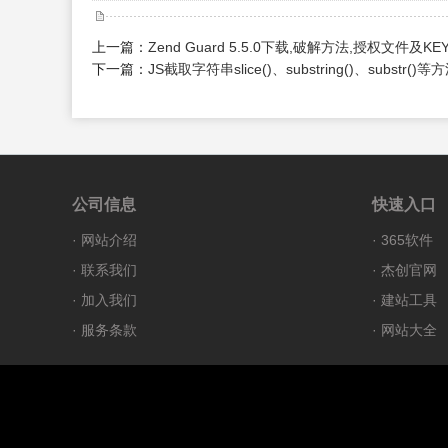
上一篇：
Zend Guard 5.5.0下载,破解方法,授权文件及K
下一篇：
JS截取字符串slice()、substring()、substr()等
公司信息
快速入口
·
网站介绍
·
365软件
·
联系我们
·
杰创官网
·
加入我们
·
建站工具
·
服务条款
·
网站大全