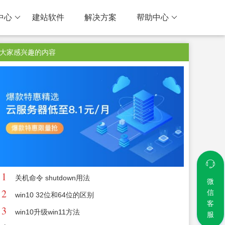
中心
建站软件
解决方案
帮助中心
大家感兴趣的内容
1
关机命令 shutdown用法
微
2
信
win10 32位和64位的区别
客
3
win10升级win11方法
服