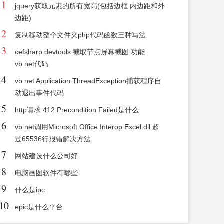
1
jquery获取元素的所有宽高(包括边框 内边距和外
边距)
2
复制移动整个文件夹php代码函数三种写法
3
cefsharp devtools 截取节点屏幕截图 功能
vb.net代码
4
vb.net Application.ThreadException捕获程序自
动退出事件代码
5
http请求 412 Precondition Failed是什么
6
vb.net调用Microsoft.Office.Interop.Excel.dll 超
过65536行报错解决方法
7
网站建设什么公司好
8
电脑画图软件有哪些
9
什么是ipc
10
epic是什么平台