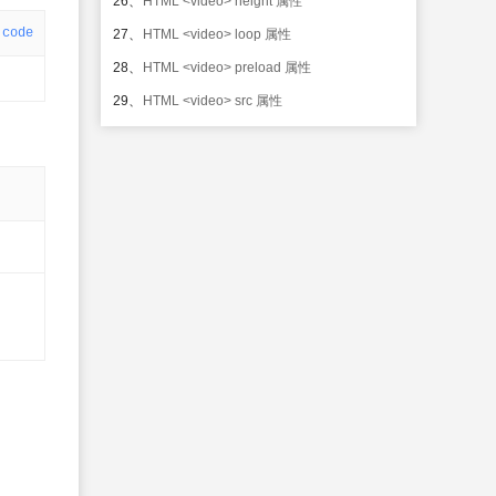
26、
HTML <video> height 属性
code
27、
HTML <video> loop 属性
28、
HTML <video> preload 属性
29、
HTML <video> src 属性
30、
HTML <video> width 属性
31、
HTML <video> 标签
32、
HTML <audio> autoplay 属性
33、
HTML <audio> controls 属性
34、
HTML <audio> loop 属性
35、
HTML <audio> preload 属性
36、
HTML <audio> src 属性
37、
HTML <audio> 标签
38、
HTML <canvas> 标签
39、
HTML <!--...--> 标签
40、
HTML <!DOCTYPE> 标签