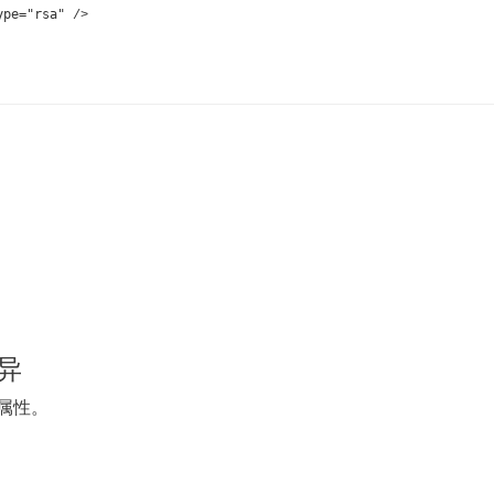
ype="rsa"
 />
。
差异
的新属性。