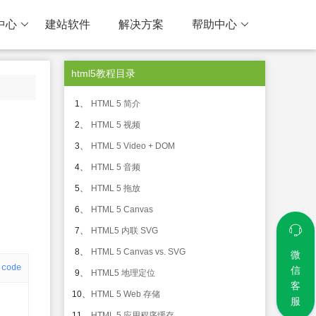
中心
建站软件
解决方案
帮助中心
html5教程目录
1、
HTML 5 简介
2、
HTML 5 视频
3、
HTML 5 Video + DOM
4、
HTML 5 音频
5、
HTML 5 拖放
6、
HTML 5 Canvas
7、
HTML5 内联 SVG
8、
HTML 5 Canvas vs. SVG
微
code
信
9、
HTML5 地理定位
客
10、
HTML 5 Web 存储
服
11、
HTML 5 应用程序缓存