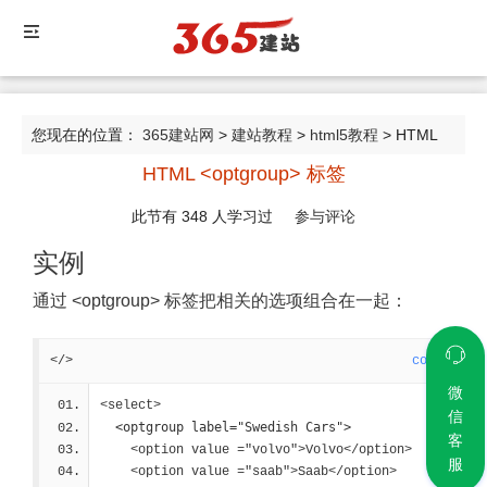
您现在的位置：
365建站网
>
建站教程
>
html5教程
> HTML
HTML <optgroup> 标签
<optgroup> 标签
此节有
348
人学习过
参与评论
实例
通过 <optgroup> 标签把相关的选项组合在一起：
</>
code
微
<select>
信
<optgroup label="Swedish Cars">
客
    <option value ="volvo">Volvo</option>
服
    <option value ="saab">Saab</option>