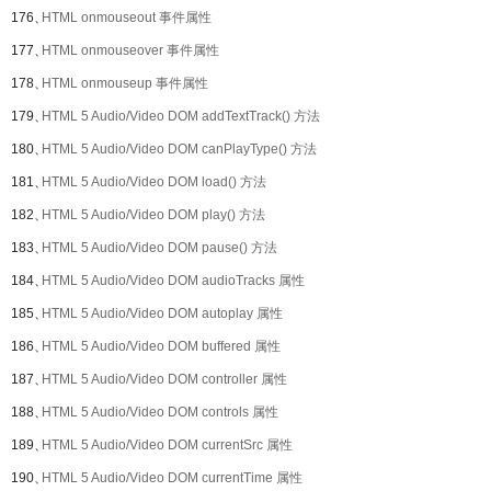
176、
HTML onmouseout 事件属性
177、
HTML onmouseover 事件属性
178、
HTML onmouseup 事件属性
179、
HTML 5 Audio/Video DOM addTextTrack() 方法
180、
HTML 5 Audio/Video DOM canPlayType() 方法
181、
HTML 5 Audio/Video DOM load() 方法
182、
HTML 5 Audio/Video DOM play() 方法
183、
HTML 5 Audio/Video DOM pause() 方法
184、
HTML 5 Audio/Video DOM audioTracks 属性
185、
HTML 5 Audio/Video DOM autoplay 属性
186、
HTML 5 Audio/Video DOM buffered 属性
187、
HTML 5 Audio/Video DOM controller 属性
188、
HTML 5 Audio/Video DOM controls 属性
189、
HTML 5 Audio/Video DOM currentSrc 属性
190、
HTML 5 Audio/Video DOM currentTime 属性