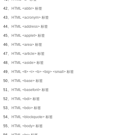
42、
HTML <abbr> 标签
43、
HTML <acronym> 标签
44、
HTML <address> 标签
45、
HTML <applet> 标签
46、
HTML <area> 标签
47、
HTML <article> 标签
48、
HTML <aside> 标签
49、
HTML <tt> <i> <b> <big> <small> 标签
50、
HTML <base> 标签
51、
HTML <basefont> 标签
52、
HTML <bdi> 标签
53、
HTML <bdo> 标签
54、
HTML <blockquote> 标签
55、
HTML <body> 标签