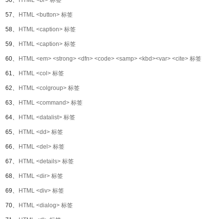
56、
HTML <br> 标签
57、
HTML <button> 标签
58、
HTML <caption> 标签
59、
HTML <caption> 标签
60、
HTML <em> <strong> <dfn> <code> <samp> <kbd><var> <cite> 标签
61、
HTML <col> 标签
62、
HTML <colgroup> 标签
63、
HTML <command> 标签
64、
HTML <datalist> 标签
65、
HTML <dd> 标签
66、
HTML <del> 标签
67、
HTML <details> 标签
68、
HTML <dir> 标签
69、
HTML <div> 标签
70、
HTML <dialog> 标签