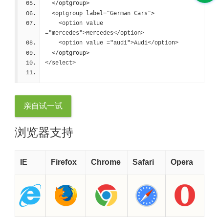
</optgroup>
<optgroup label="German Cars">
    <option value 
="mercedes">Mercedes</option>
    <option value ="audi">Audi</option>
</optgroup>
</select>
亲自试一试
浏览器支持
IE
Firefox
Chrome
Safari
Opera