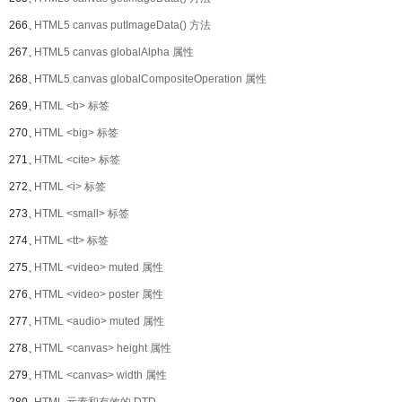
266、
HTML5 canvas putImageData() 方法
267、
HTML5 canvas globalAlpha 属性
268、
HTML5 canvas globalCompositeOperation 属性
269、
HTML <b> 标签
270、
HTML <big> 标签
271、
HTML <cite> 标签
272、
HTML <i> 标签
273、
HTML <small> 标签
274、
HTML <tt> 标签
275、
HTML <video> muted 属性
276、
HTML <video> poster 属性
277、
HTML <audio> muted 属性
278、
HTML <canvas> height 属性
279、
HTML <canvas> width 属性