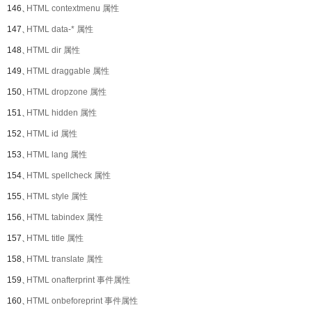
146、
HTML contextmenu 属性
147、
HTML data-* 属性
148、
HTML dir 属性
149、
HTML draggable 属性
150、
HTML dropzone 属性
151、
HTML hidden 属性
152、
HTML id 属性
153、
HTML lang 属性
154、
HTML spellcheck 属性
155、
HTML style 属性
156、
HTML tabindex 属性
157、
HTML title 属性
158、
HTML translate 属性
159、
HTML onafterprint 事件属性
160、
HTML onbeforeprint 事件属性