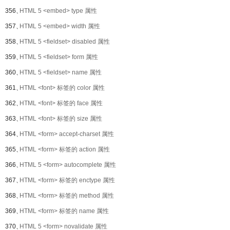
356、
HTML 5 <embed> type 属性
357、
HTML 5 <embed> width 属性
358、
HTML 5 <fieldset> disabled 属性
359、
HTML 5 <fieldset> form 属性
360、
HTML 5 <fieldset> name 属性
361、
HTML <font> 标签的 color 属性
362、
HTML <font> 标签的 face 属性
363、
HTML <font> 标签的 size 属性
364、
HTML <form> accept-charset 属性
365、
HTML <form> 标签的 action 属性
366、
HTML 5 <form> autocomplete 属性
367、
HTML <form> 标签的 enctype 属性
368、
HTML <form> 标签的 method 属性
369、
HTML <form> 标签的 name 属性
370、
HTML 5 <form> novalidate 属性