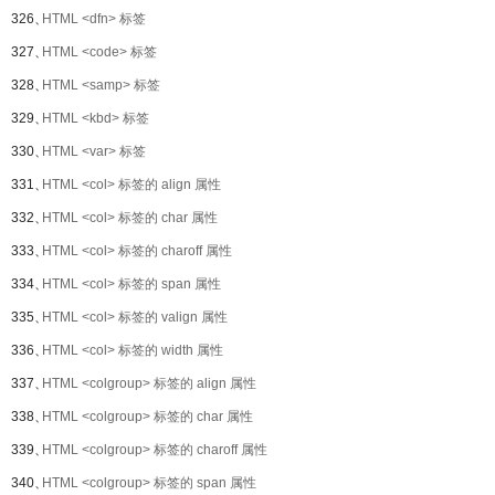
326、
HTML <dfn> 标签
327、
HTML <code> 标签
328、
HTML <samp> 标签
329、
HTML <kbd> 标签
330、
HTML <var> 标签
331、
HTML <col> 标签的 align 属性
332、
HTML <col> 标签的 char 属性
333、
HTML <col> 标签的 charoff 属性
334、
HTML <col> 标签的 span 属性
335、
HTML <col> 标签的 valign 属性
336、
HTML <col> 标签的 width 属性
337、
HTML <colgroup> 标签的 align 属性
338、
HTML <colgroup> 标签的 char 属性
339、
HTML <colgroup> 标签的 charoff 属性
340、
HTML <colgroup> 标签的 span 属性