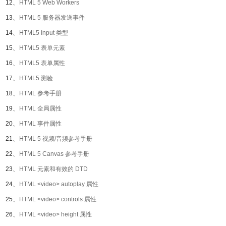
12、
HTML 5 Web Workers
13、
HTML 5 服务器发送事件
14、
HTML5 Input 类型
15、
HTML5 表单元素
16、
HTML5 表单属性
17、
HTML5 测验
18、
HTML 参考手册
19、
HTML 全局属性
20、
HTML 事件属性
21、
HTML 5 视频/音频参考手册
22、
HTML 5 Canvas 参考手册
23、
HTML 元素和有效的 DTD
24、
HTML <video> autoplay 属性
25、
HTML <video> controls 属性
26、
HTML <video> height 属性