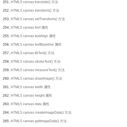
251、
HTML5 canvas translate() 方法
252、
HTML5 canvas transform() 方法
253、
HTML5 canvas setTransform() 方法
254、
HTML5 canvas font 属性
255、
HTML5 canvas textAlign 属性
256、
HTML5 canvas textBaseline 属性
257、
HTML5 canvas fillText() 方法
258、
HTML5 canvas strokeText() 方法
259、
HTML5 canvas measureText() 方法
260、
HTML5 canvas drawImage() 方法
261、
HTML5 canvas width 属性
262、
HTML5 canvas height 属性
263、
HTML5 canvas data 属性
264、
HTML5 canvas createImageData() 方法
265、
HTML5 canvas getImageData() 方法