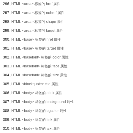
296、
HTML <area> 标签的 href 属性
297、
HTML <area> 标签的 nohref 属性
298、
HTML <area> 标签的 shape 属性
299、
HTML <area> 标签的 target 属性
300、
HTML <base> 标签的 href 属性
301、
HTML <base> 标签的 target 属性
302、
HTML <basefont> 标签的 color 属性
303、
HTML <basefont> 标签的 face 属性
304、
HTML <basefont> 标签的 size 属性
305、
HTML <blockquote> cite 属性
306、
HTML <body> 标签的 alink 属性
307、
HTML <body> 标签的 background 属性
308、
HTML <body> 标签的 bgcolor 属性
309、
HTML <body> 标签的 link 属性
310、
HTML <body> 标签的 text 属性