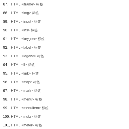
87、
HTML <iframe> 标签
88、
HTML <img> 标签
89、
HTML <input> 标签
90、
HTML <ins> 标签
91、
HTML <keygen> 标签
92、
HTML <label> 标签
93、
HTML <legend> 标签
94、
HTML <li> 标签
95、
HTML <link> 标签
96、
HTML <map> 标签
97、
HTML <mark> 标签
98、
HTML <menu> 标签
99、
HTML <menuitem> 标签
100、
HTML <meta> 标签
101、
HTML <meter> 标签