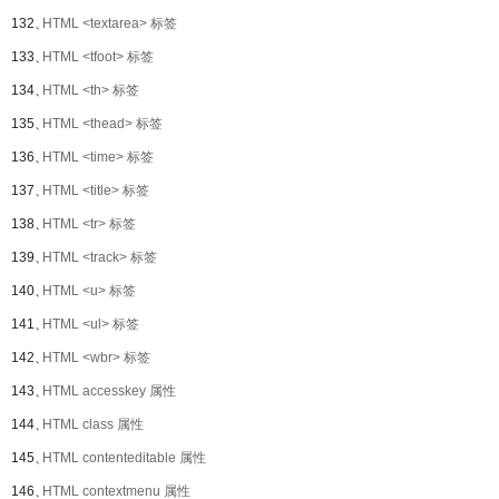
132、
HTML <textarea> 标签
133、
HTML <tfoot> 标签
134、
HTML <th> 标签
135、
HTML <thead> 标签
136、
HTML <time> 标签
137、
HTML <title> 标签
138、
HTML <tr> 标签
139、
HTML <track> 标签
140、
HTML <u> 标签
141、
HTML <ul> 标签
142、
HTML <wbr> 标签
143、
HTML accesskey 属性
144、
HTML class 属性
145、
HTML contenteditable 属性
146、
HTML contextmenu 属性