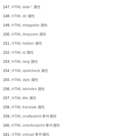
147、
HTML data-* 属性
148、
HTML dir 属性
149、
HTML draggable 属性
150、
HTML dropzone 属性
151、
HTML hidden 属性
152、
HTML id 属性
153、
HTML lang 属性
154、
HTML spellcheck 属性
155、
HTML style 属性
156、
HTML tabindex 属性
157、
HTML title 属性
158、
HTML translate 属性
159、
HTML onafterprint 事件属性
160、
HTML onbeforeprint 事件属性
161、
HTML onload 事件属性