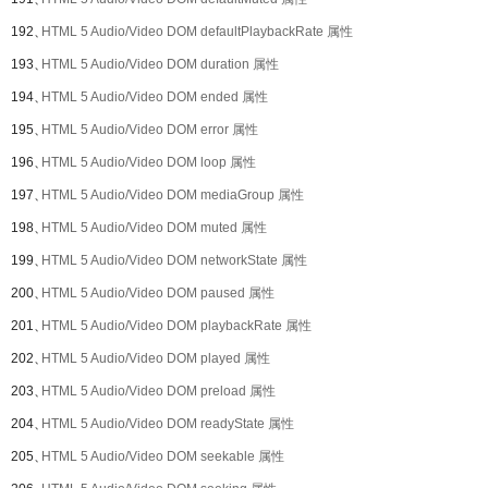
192、
HTML 5 Audio/Video DOM defaultPlaybackRate 属性
193、
HTML 5 Audio/Video DOM duration 属性
194、
HTML 5 Audio/Video DOM ended 属性
195、
HTML 5 Audio/Video DOM error 属性
196、
HTML 5 Audio/Video DOM loop 属性
197、
HTML 5 Audio/Video DOM mediaGroup 属性
198、
HTML 5 Audio/Video DOM muted 属性
199、
HTML 5 Audio/Video DOM networkState 属性
200、
HTML 5 Audio/Video DOM paused 属性
201、
HTML 5 Audio/Video DOM playbackRate 属性
202、
HTML 5 Audio/Video DOM played 属性
203、
HTML 5 Audio/Video DOM preload 属性
204、
HTML 5 Audio/Video DOM readyState 属性
205、
HTML 5 Audio/Video DOM seekable 属性