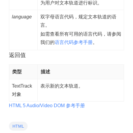
为用户对文本轨道进行标识。
language
双字母语言代码，规定文本轨道的语
言。
如需查看所有可用的语言代码，请参阅
我们的
语言代码参考手册
。
返回值
类型
描述
TextTrack
表示新的文本轨道。
对象
HTML 5 Audio/Video DOM 参考手册
HTML