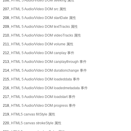
206、
HTML 5 Audio/Video DOM seeking 属性
207、
HTML 5 Audio/Video DOM src 属性
208、
HTML 5 Audio/Video DOM startDate 属性
209、
HTML 5 Audio/Video DOM textTracks 属性
210、
HTML 5 Audio/Video DOM videoTracks 属性
211、
HTML 5 Audio/Video DOM volume 属性
212、
HTML 5 Audio/Video DOM canplay 事件
213、
HTML 5 Audio/Video DOM canplaythrough 事件
214、
HTML 5 Audio/Video DOM durationchange 事件
215、
HTML 5 Audio/Video DOM loadeddata 事件
216、
HTML 5 Audio/Video DOM loadedmetadata 事件
217、
HTML 5 Audio/Video DOM loadstart 事件
218、
HTML 5 Audio/Video DOM progress 事件
219、
HTML5 canvas fillStyle 属性
220、
HTML5 canvas strokeStyle 属性