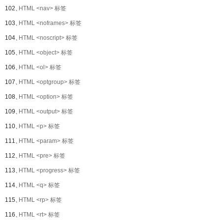
102、
HTML <nav> 标签
103、
HTML <noframes> 标签
104、
HTML <noscript> 标签
105、
HTML <object> 标签
106、
HTML <ol> 标签
107、
HTML <optgroup> 标签
108、
HTML <option> 标签
109、
HTML <output> 标签
110、
HTML <p> 标签
111、
HTML <param> 标签
112、
HTML <pre> 标签
113、
HTML <progress> 标签
114、
HTML <q> 标签
115、
HTML <rp> 标签
116、
HTML <rt> 标签