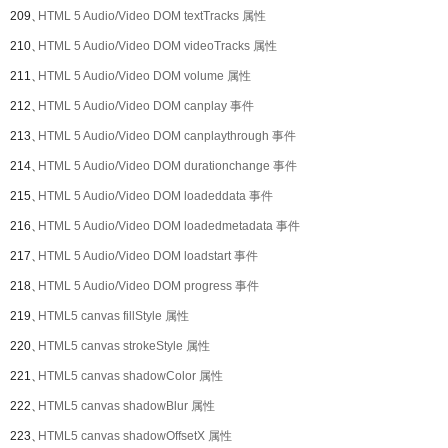
209、
HTML 5 Audio/Video DOM textTracks 属性
210、
HTML 5 Audio/Video DOM videoTracks 属性
211、
HTML 5 Audio/Video DOM volume 属性
212、
HTML 5 Audio/Video DOM canplay 事件
213、
HTML 5 Audio/Video DOM canplaythrough 事件
214、
HTML 5 Audio/Video DOM durationchange 事件
215、
HTML 5 Audio/Video DOM loadeddata 事件
216、
HTML 5 Audio/Video DOM loadedmetadata 事件
217、
HTML 5 Audio/Video DOM loadstart 事件
218、
HTML 5 Audio/Video DOM progress 事件
219、
HTML5 canvas fillStyle 属性
220、
HTML5 canvas strokeStyle 属性
221、
HTML5 canvas shadowColor 属性
222、
HTML5 canvas shadowBlur 属性
223、
HTML5 canvas shadowOffsetX 属性