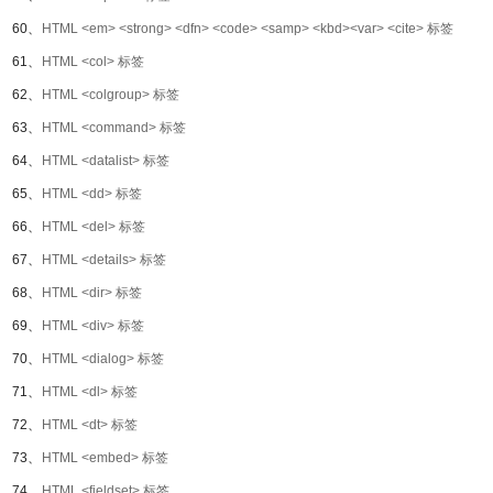
60、
HTML <em> <strong> <dfn> <code> <samp> <kbd><var> <cite> 标签
61、
HTML <col> 标签
62、
HTML <colgroup> 标签
63、
HTML <command> 标签
64、
HTML <datalist> 标签
65、
HTML <dd> 标签
66、
HTML <del> 标签
67、
HTML <details> 标签
68、
HTML <dir> 标签
69、
HTML <div> 标签
70、
HTML <dialog> 标签
71、
HTML <dl> 标签
72、
HTML <dt> 标签
73、
HTML <embed> 标签
74、
HTML <fieldset> 标签