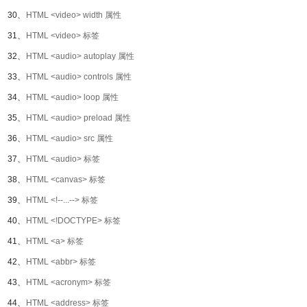
30、
HTML <video> width 属性
31、
HTML <video> 标签
32、
HTML <audio> autoplay 属性
33、
HTML <audio> controls 属性
34、
HTML <audio> loop 属性
35、
HTML <audio> preload 属性
36、
HTML <audio> src 属性
37、
HTML <audio> 标签
38、
HTML <canvas> 标签
39、
HTML <!--...--> 标签
40、
HTML <!DOCTYPE> 标签
41、
HTML <a> 标签
42、
HTML <abbr> 标签
43、
HTML <acronym> 标签
44、
HTML <address> 标签