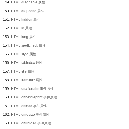
149、
HTML draggable 属性
150、
HTML dropzone 属性
151、
HTML hidden 属性
152、
HTML id 属性
153、
HTML lang 属性
154、
HTML spellcheck 属性
155、
HTML style 属性
156、
HTML tabindex 属性
157、
HTML title 属性
158、
HTML translate 属性
159、
HTML onafterprint 事件属性
160、
HTML onbeforeprint 事件属性
161、
HTML onload 事件属性
162、
HTML onresize 事件属性
163、
HTML onunload 事件属性