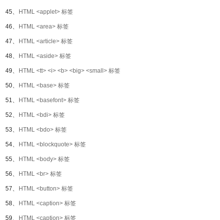
45、
HTML <applet> 标签
46、
HTML <area> 标签
47、
HTML <article> 标签
48、
HTML <aside> 标签
49、
HTML <tt> <i> <b> <big> <small> 标签
50、
HTML <base> 标签
51、
HTML <basefont> 标签
52、
HTML <bdi> 标签
53、
HTML <bdo> 标签
54、
HTML <blockquote> 标签
55、
HTML <body> 标签
56、
HTML <br> 标签
57、
HTML <button> 标签
58、
HTML <caption> 标签
59、
HTML <caption> 标签