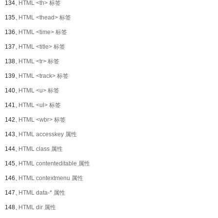
134、
HTML <th> 标签
135、
HTML <thead> 标签
136、
HTML <time> 标签
137、
HTML <title> 标签
138、
HTML <tr> 标签
139、
HTML <track> 标签
140、
HTML <u> 标签
141、
HTML <ul> 标签
142、
HTML <wbr> 标签
143、
HTML accesskey 属性
144、
HTML class 属性
145、
HTML contenteditable 属性
146、
HTML contextmenu 属性
147、
HTML data-* 属性
148、
HTML dir 属性