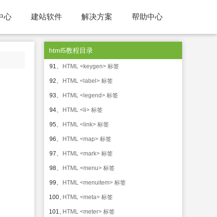
230、
HTML5 canvas lineJoin 属性
中心
建站软件
解决方案
帮助中心
231、
HTML5 canvas lineWidth 属性
232、
HTML5 canvas miterLimit 属性
html5教程目录
233、
HTML5 canvas rect() 方法
234、
HTML5 canvas fillRect() 方法
235、
HTML5 canvas strokeRect() 方法
236、
HTML5 canvas clearRect() 方法
237、
HTML5 canvas fill() 方法
238、
HTML5 canvas stroke() 方法
239、
HTML5 canvas beginPath() 方法
240、
HTML5 canvas moveTo() 方法
241、
HTML5 canvas closePath() 方法
微
242、
HTML5 canvas lineTo() 方法
信
客
243、
HTML5 canvas clip() 方法
服
244、
HTML5 canvas quadraticCurveTo() 方法