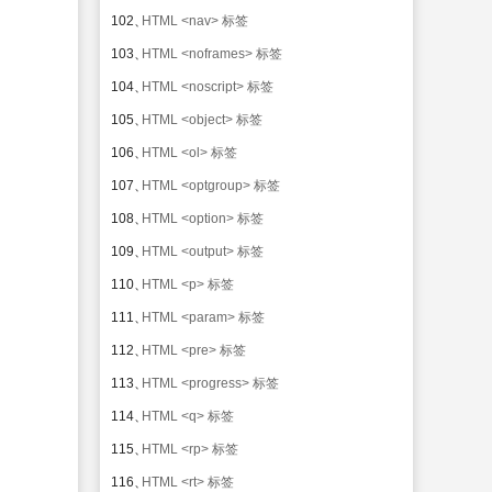
245、
HTML5 canvas bezierCurveTo() 方法
246、
HTML5 canvas arc() 方法
247、
HTML5 canvas arcTo() 方法
248、
HTML5 canvas isPointInPath() 方法
249、
HTML5 canvas scale() 方法
250、
HTML5 canvas rotate() 方法
251、
HTML5 canvas translate() 方法
252、
HTML5 canvas transform() 方法
253、
HTML5 canvas setTransform() 方法
254、
HTML5 canvas font 属性
255、
HTML5 canvas textAlign 属性
256、
HTML5 canvas textBaseline 属性
257、
HTML5 canvas fillText() 方法
258、
HTML5 canvas strokeText() 方法
259、
HTML5 canvas measureText() 方法