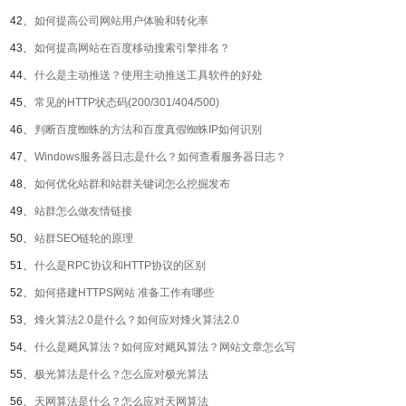
42、
如何提高公司网站用户体验和转化率
43、
如何提高网站在百度移动搜索引擎排名？
44、
什么是主动推送？使用主动推送工具软件的好处
45、
常见的HTTP状态码(200/301/404/500)
46、
判断百度蜘蛛的方法和百度真假蜘蛛IP如何识别
47、
Windows服务器日志是什么？如何查看服务器日志？
48、
如何优化站群和站群关键词怎么挖掘发布
49、
站群怎么做友情链接
50、
站群SEO链轮的原理
51、
什么是RPC协议和HTTP协议的区别
52、
如何搭建HTTPS网站 准备工作有哪些
53、
烽火算法2.0是什么？如何应对烽火算法2.0
54、
什么是飓风算法？如何应对飓风算法？网站文章怎么写
55、
极光算法是什么？怎么应对极光算法
56、
天网算法是什么？怎么应对天网算法