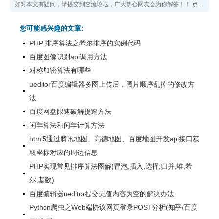
如对本文有疑问，请提交到交流论坛，广大热心网友会为你解答！！
点击进入论坛
您可能感兴趣的文章:
PHP 排序算法之希尔排序的实例代码
百度图像识别api调用方法
对称加密算法有哪些
ueditor百度编辑器多图上传后，图片顺序乱掉的修改方
法
百度网盘限速破解提速方法
闰年算法和闰年计算方法
html5通过腾讯地图、高德地图、百度地图开发api接口获
取坐标对应的周边信息
PHP实现常见排序算法图解(冒泡,插入,选择,归并,堆,希
尔,基数)
百度编辑器ueditor提交无值内容为空的解决办法
Python爬虫之Web端协议网页登录POST分析(知乎/百度