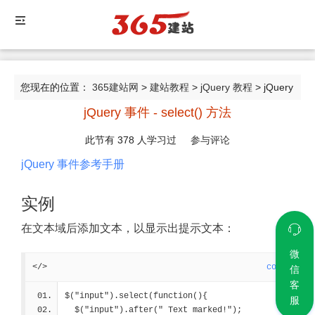
您现在的位置：
365建站网
>
建站教程
>
jQuery 教程
> jQuery
jQuery 事件 - select() 方法
事件 - select() 方法
此节有
378
人学习过
参与评论
jQuery 事件参考手册
实例
在文本域后添加文本，以显示出提示文本：
微
</>
code
信
客
$("input").select(function(){
服
  $("input").after(" Text marked!");