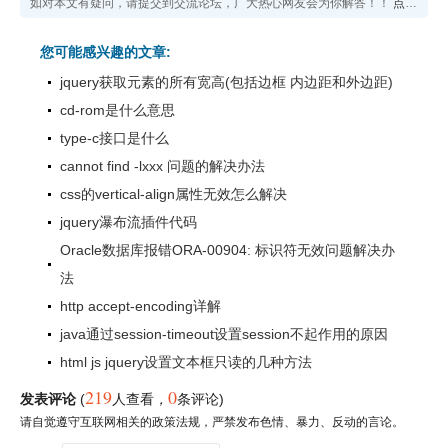
如对本文有疑问，请提交到交流论坛，广大热心网友会为你解答！！
点击进入论坛
您可能感兴趣的文章:
jquery获取元素的所有宽高(包括边框 内边距和外边距)
cd-rom是什么意思
type-c接口是什么
cannot find -lxxx 问题的解决办法
css的vertical-align属性无效怎么解决
jquery瀑布流插件代码
Oracle数据库报错ORA-00904: 标识符无效问题解决办
法
http accept-encoding详解
java通过session-timeout设置session不起作用的原因
html js jquery设置文本框只读的几种方法
219
0
发表评论
(
人查看
，
条评论)
请自觉遵守互联网相关的政策法规，严禁发布色情、暴力、反动的言论。