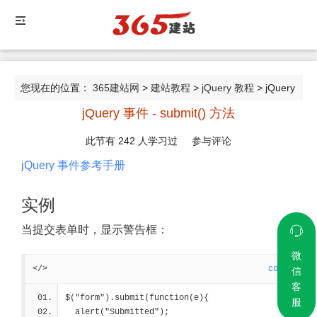
您现在的位置：
365建站网
>
建站教程
>
jQuery 教程
> jQuery
jQuery 事件 - submit() 方法
事件 - submit() 方法
此节有
242
人学习过
参与评论
jQuery 事件参考手册
实例
当提交表单时，显示警告框：
微
</>
code
信
客
$("form").submit(function(e){
服
  alert("Submitted");