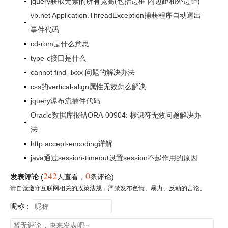
jquery获取元素的所有宽高(包括边框 内边距和外边距)
vb.net Application.ThreadException捕获程序自动退出
事件代码
cd-rom是什么意思
type-c接口是什么
cannot find -lxxx 问题的解决办法
css的vertical-align属性无效怎么解决
jquery瀑布流插件代码
Oracle数据库报错ORA-00904: 标识符无效问题解决办
法
http accept-encoding详解
java通过session-timeout设置session不起作用的原因
242
0
发表评论
(
人查看
，
条评论)
请自觉遵守互联网相关的政策法规，严禁发布色情、暴力、反动的言论。
昵称：