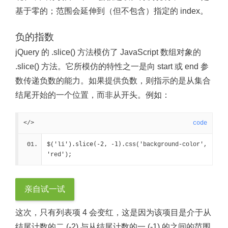
基于零的；范围会延伸到（但不包含）指定的 index。
负的指数
jQuery 的 .slice() 方法模仿了 JavaScript 数组对象的
.slice() 方法。它所模仿的特性之一是向 start 或 end 参
数传递负数的能力。如果提供负数，则指示的是从集合
结尾开始的一个位置，而非从开头。例如：
</>
code
.slice(-2, -1)
$('li')
.css('background-color', 
'red');
亲自试一试
这次，只有列表项 4 会变红，这是因为该项目是介于从
结尾计数的二 (-2) 与从结尾计数的一 (-1) 的之间的范围