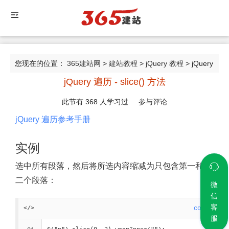
您现在的位置：
365建站网
>
建站教程
>
jQuery 教程
> jQuery
jQuery 遍历 - slice() 方法
遍历 - slice() 方法
此节有
368
人学习过
参与评论
jQuery 遍历参考手册
实例
选中所有段落，然后将所选内容缩减为只包含第一和第
二个段落：
微
信
客
</>
code
服