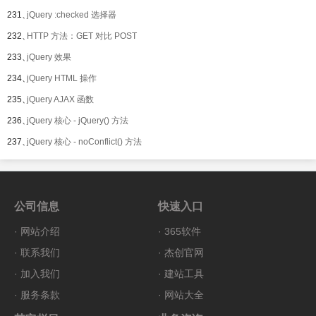
231、
jQuery :checked 选择器
232、
HTTP 方法：GET 对比 POST
233、
jQuery 效果
234、
jQuery HTML 操作
235、
jQuery AJAX 函数
236、
jQuery 核心 - jQuery() 方法
237、
jQuery 核心 - noConflict() 方法
公司信息
快速入口
·
网站介绍
·
365软件
·
联系我们
·
杰创官网
·
加入我们
·
建站工具
·
服务条款
·
网站大全