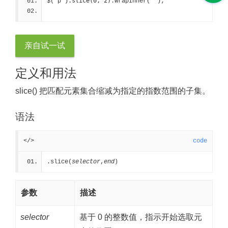
.slice(0, 2)
$("p")
.wrapInner("
");
亲自试一试
定义和用法
slice() 把匹配元素集合缩减为指定的指数范围的子集。
语法
</>
code
.slice(
selector
,
end
)
参数
描述
selector
基于 0 的整数值，指示开始选取元