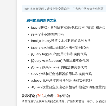
如对本文有疑问，请提交到交流论坛，广大热心网友会为你解答
您可能感兴趣的文章:
jquery获取元素的所有宽高(包括边框 内边距和外边
jquery瀑布流插件代码
html js jquery设置文本框只读的几种方法
jquery each遍历函数的用法和实例代码
jQuery toggle()的使用方法和实例代码
jQuery 效果fadeout()的用法和实例代码
jQuery 效果fadeIn()的用法和实例代码
CSS 分组和嵌套选择器的用法和实例代码
a:hover鼠标悬浮选择器的用法和实例代码
JQuery设置自定义滚动条颜色和指定滚动条位置的
262
0
发表评论
(
人查看
，
条评论)
请自觉遵守互联网相关的政策法规，严禁发布色情、暴力、反动的