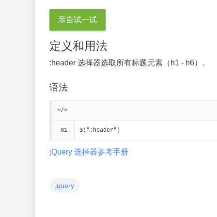
亲自试一试
定义和用法
:header 选择器选取所有标题元素（h1 - h6）。
语法
</>
$(":header")
jQuery 选择器参考手册
jquery