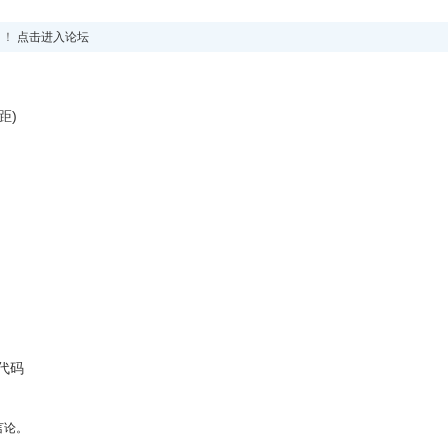
！！
点击进入论坛
距)
代码
言论。