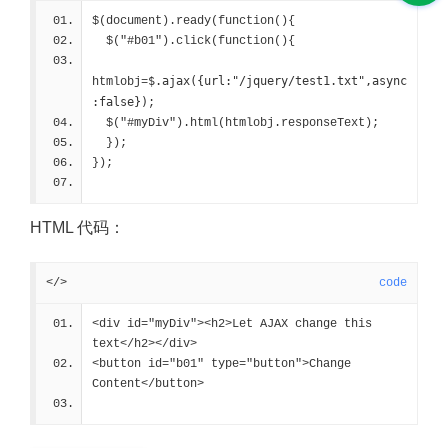
$(document).ready(function(){
  $("#b01").click(function(){
$.ajax({url:"/jquery/test1.txt",async
htmlobj=
:false})
;
  $("#myDiv").html(htmlobj.responseText);
  });
});
HTML 代码：
</>
code
<div id="myDiv"><h2>Let AJAX change this 
text</h2></div>
<button id="b01" type="button">Change 
Content</button>