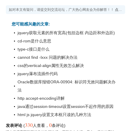
如对本文有疑问，请提交到交流论坛，广大热心网友会为你解答！！
点击进入论坛
您可能感兴趣的文章:
jquery获取元素的所有宽高(包括边框 内边距和外边距)
cd-rom是什么意思
type-c接口是什么
cannot find -lxxx 问题的解决办法
css的vertical-align属性无效怎么解决
jquery瀑布流插件代码
Oracle数据库报错ORA-00904: 标识符无效问题解决办
法
http accept-encoding详解
java通过session-timeout设置session不起作用的原因
html js jquery设置文本框只读的几种方法
330
0
发表评论
(
人查看
，
条评论)