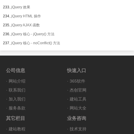
233、
jQuery 效果
234、
jQuery HTML 操作
235、
jQuery AJAX 函数
236、
jQuery 核心 - jQuery() 方法
237、
jQuery 核心 - noConflict() 方法
公司信息
快速入口
·
网站介绍
·
365软件
·
联系我们
·
杰创官网
·
加入我们
·
建站工具
·
服务条款
·
网站大全
其它栏目
业务咨询
·
建站教程
·
技术支持