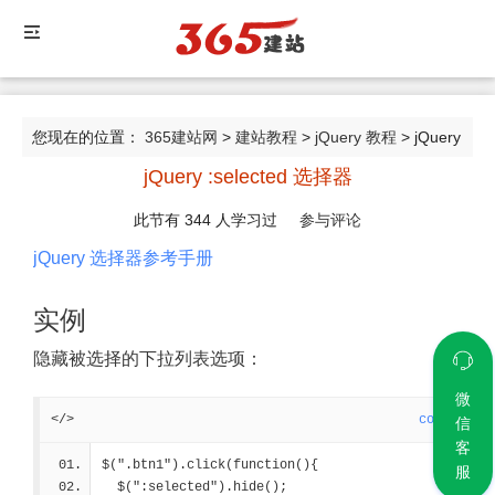
您现在的位置：
365建站网
>
建站教程
>
jQuery 教程
> jQuery
jQuery :selected 选择器
:selected 选择器
此节有
344
人学习过
参与评论
jQuery 选择器参考手册
实例
隐藏被选择的下拉列表选项：
微
</>
code
信
客
$(".btn1").click(function(){
服
  $(":selected").hide();