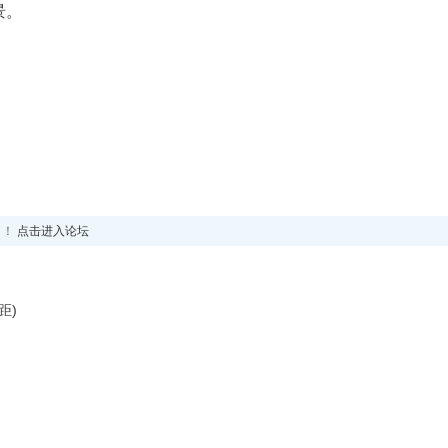
景。
！！
点击进入论坛
距)