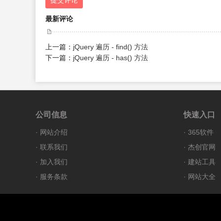
提交评论
最新评论
上一篇：
jQuery 遍历 - find() 方法
下一篇：
jQuery 遍历 - has() 方法
公司信息
快速入口
·
网站介绍
·
365软件
·
联系我们
·
杰创官网
·
加入我们
·
建站工具
·
服务条款
·
网站大全