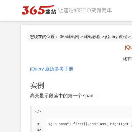
您现在的位置：
365建站网
>
建站教程
>
jQuery 教程
> 
jQ
此节
jQuery 遍历参考手册
实例
高亮显示段落中的第一个 span ：
</>
.first()
$("p span")
.addClass('highlight'