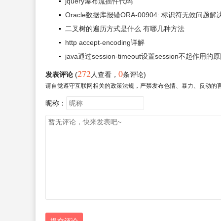
jquery瀑布流插件代码
Oracle数据库报错ORA-00904: 标识符无效问题
二叉树的遍历方式是什么 有哪几种方法
http accept-encoding详解
java通过session-timeout设置session不起作用的
272
0
发表评论
(
人查看
，
条评论)
请自觉遵守互联网相关的政策法规，严禁发布色情、暴力、反动的
昵称：