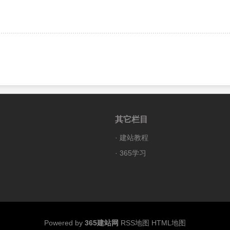
其它栏目
·
建站教程
·
365学习
Powered by
365建站网
RSS地图
HTML地图