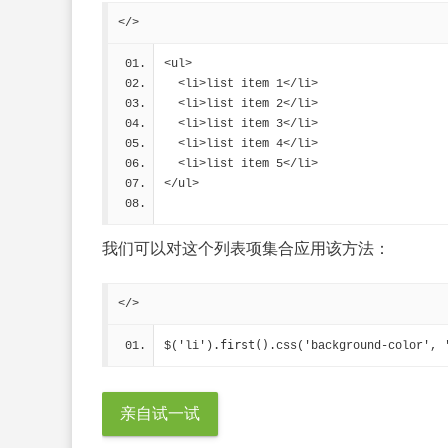
</>
<ul>
  <li>list item 1</li>
  <li>list item 2</li>
  <li>list item 3</li>
  <li>list item 4</li>
  <li>list item 5</li>
</ul>
我们可以对这个列表项集合应用该方法：
</>
.first()
$('li')
.css('background-color', 
亲自试一试