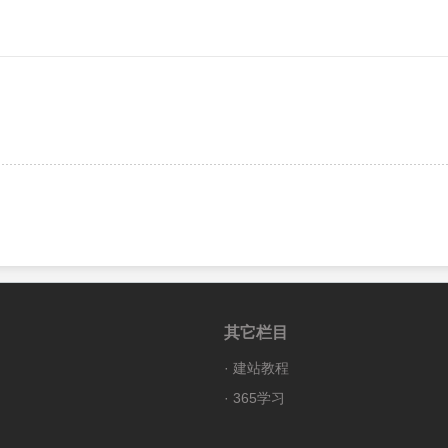
其它栏目
·
建站教程
·
365学习