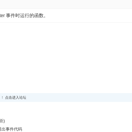
nter 事件时运行的函数。
！！
点击进入论坛
距)
序自动退出事件代码