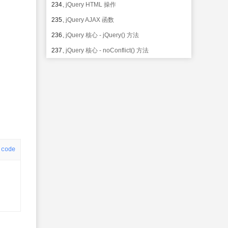
234、
jQuery HTML 操作
235、
jQuery AJAX 函数
236、
jQuery 核心 - jQuery() 方法
237、
jQuery 核心 - noConflict() 方法
code