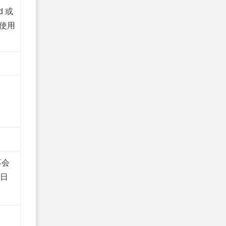
ed 或
数据使用
不会
器日