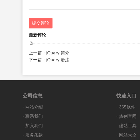
提交评论
最新评论
上一篇：
jQuery 简介
下一篇：
jQuery 语法
公司信息
快速入口
·
网站介绍
·
365软件
·
联系我们
·
杰创官网
·
加入我们
·
建站工具
·
服务条款
·
网站大全