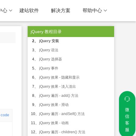
中心
建站软件
解决方案
帮助中心
jQuery 教程目录
1、
jQuery 简介
2、
jQuery 安装
3、
jQuery 语法
4、
jQuery 选择器
5、
jQuery 事件
6、
jQuery 效果 - 隐藏和显示
7、
jQuery 效果 - 淡入淡出
8、
jQuery 遍历 - add() 方法
9、
jQuery 效果 - 滑动
微
10、
jQuery 遍历 - andSelf() 方法
code
信
客
11、
jQuery 效果 - 动画
服
12、
jQuery 遍历 - children() 方法