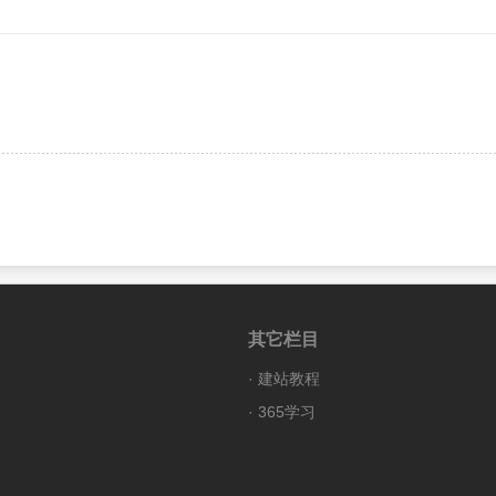
其它栏目
·
建站教程
·
365学习