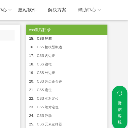
11、
CSS 字体
中心
建站软件
解决方案
帮助中心
12、
CSS 链接
13、
CSS 列表
css教程目录
14、
CSS 表格
15、
CSS 轮廓
16、
CSS 框模型概述
17、
CSS 内边距
18、
CSS 边框
19、
CSS 外边距
20、
CSS 外边距合并
21、
CSS 定位
22、
CSS 相对定位
微
23、
CSS 绝对定位
信
客
24、
CSS 浮动
服
25、
CSS 元素选择器