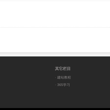
其它栏目
·
建站教程
·
365学习