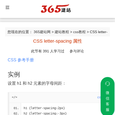
您现在的位置：
365建站网
>
建站教程
>
css教程
> CSS letter-
CSS letter-spacing 属性
spacing 属性
此节有
391
人学习过
参与评论
CSS 参考手册
实例
设置 h1 和 h2 元素的字母间距：
微
</>
code
信
客
letter-spacing:2px
h1 {
}
服
letter-spacing:-3px
h2 {
}