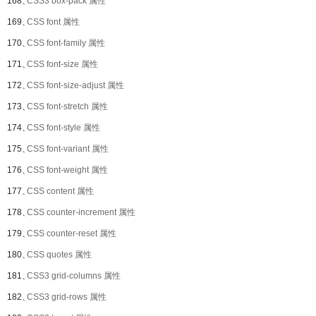
168、
CSS3 box-pack 属性
169、
CSS font 属性
170、
CSS font-family 属性
171、
CSS font-size 属性
172、
CSS font-size-adjust 属性
173、
CSS font-stretch 属性
174、
CSS font-style 属性
175、
CSS font-variant 属性
176、
CSS font-weight 属性
177、
CSS content 属性
178、
CSS counter-increment 属性
179、
CSS counter-reset 属性
180、
CSS quotes 属性
181、
CSS3 grid-columns 属性
182、
CSS3 grid-rows 属性