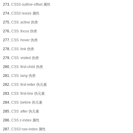
273、
CSS3 outline-offset 属性
274、
CSS3 resize 属性
275、
CSS :active 伪类
276、
CSS :focus 伪类
277、
CSS :hover 伪类
278、
CSS :link 伪类
279、
CSS :visited 伪类
280、
CSS :first-child 伪类
281、
CSS :lang 伪类
282、
CSS :first-letter 伪元素
283、
CSS :first-line 伪元素
284、
CSS :before 伪元素
285、
CSS :after 伪元素
286、
CSS z-index 属性
287、
CSS3 nav-index 属性