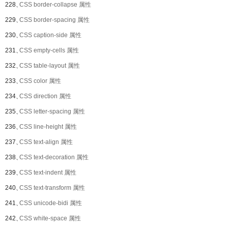
228、
CSS border-collapse 属性
229、
CSS border-spacing 属性
230、
CSS caption-side 属性
231、
CSS empty-cells 属性
232、
CSS table-layout 属性
233、
CSS color 属性
234、
CSS direction 属性
235、
CSS letter-spacing 属性
236、
CSS line-height 属性
237、
CSS text-align 属性
238、
CSS text-decoration 属性
239、
CSS text-indent 属性
240、
CSS text-transform 属性
241、
CSS unicode-bidi 属性
242、
CSS white-space 属性