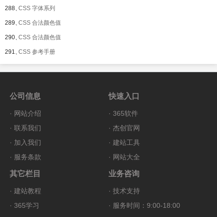
288、
CSS 字体系列
289、
CSS 合法颜色值
290、
CSS 合法颜色值
291、
CSS 参考手册
公司信息
快速入口
·
网站介绍
·
365软件
·
联系我们
·
杰创官网
·
加入我们
·
建站工具
·
服务条款
·
网站大全
其它栏目
业务咨询
·
建站教程
·
技术支持
·
365学习
· 服务时间：9:00-18:00