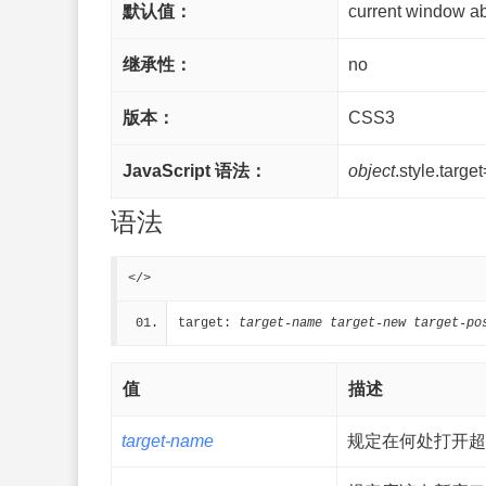
默认值：
current window a
继承性：
no
版本：
CSS3
JavaScript 语法：
object
.style.targe
语法
</>
target: 
target-name
target-new
target-po
值
描述
target-name
规定在何处打开超链接（t