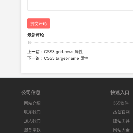
提交评论
最新评论
上一篇：
CSS3 grid-rows 属性
下一篇：
CSS3 target-name 属性
公司信息
快速入口
·
网站介绍
·
365软件
·
联系我们
·
杰创官网
·
加入我们
·
建站工具
·
服务条款
·
网站大全