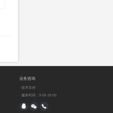
254、
CSS3 transform 属性
255、
CSS3 transform-origin 属性
256、
CSS3 transform-style 属性
257、
CSS3 perspective 属性
258、
CSS3 perspective-origin 属性
259、
CSS3 backface-visibility 属性
260、
CSS3 transition 属性
261、
CSS3 transition-property 属性
262、
CSS3 transition-duration 属性
263、
CSS3 transition-timing-function 属性
业务咨询
264、
CSS3 transition-delay 属性
·
技术支持
265、
CSS3 appearance 属性
· 服务时间：9:00-18:00
266、
CSS3 box-sizing 属性
267、
CSS3 icon 属性
268、
CSS3 nav-down 属性