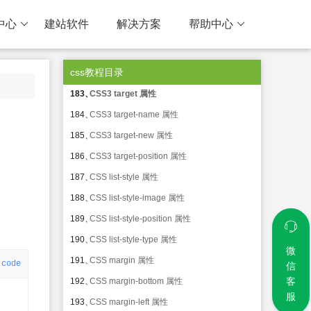
179、
CSS counter-reset 属性
中心
建站软件
解决方案
帮助中心
180、
CSS quotes 属性
181、
CSS3 grid-columns 属性
css教程目录
182、
CSS3 grid-rows 属性
183、
CSS3 target 属性
184、
CSS3 target-name 属性
185、
CSS3 target-new 属性
186、
CSS3 target-position 属性
187、
CSS list-style 属性
188、
CSS list-style-image 属性
189、
CSS list-style-position 属性
190、
CSS list-style-type 属性
微
191、
CSS margin 属性
code
信
客
192、
CSS margin-bottom 属性
服
193、
CSS margin-left 属性