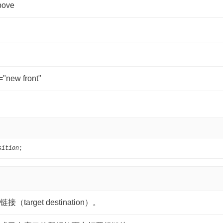
bove
t="new front"
sition
;
arget destination）。