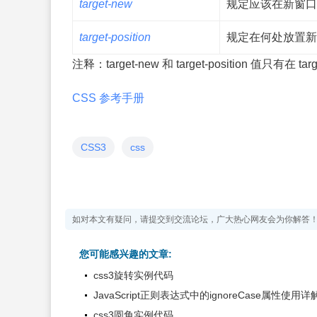
target-new
规定应该在新窗口
target-position
规定在何处放置新
注释：
target-new 和 target-position 值
CSS 参考手册
CSS3
css
如对本文有疑问，请提交到交流论坛，广大热心网友会为你解答
您可能感兴趣的文章:
css3旋转实例代码
JavaScript正则表达式中的ignoreCase属性使用详
css3圆角实例代码