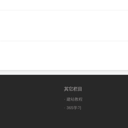
其它栏目
·
建站教程
·
365学习