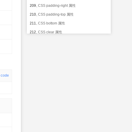
209、
CSS padding-right 属性
210、
CSS padding-top 属性
211、
CSS bottom 属性
212、
CSS clear 属性
213、
CSS clip 属性
214、
CSS cursor 属性
215、
CSS display 属性
216、
CSS float 属性
code
217、
CSS left 属性
218、
CSS overflow 属性
219、
CSS position 属性
220、
CSS right 属性
221、
CSS top 属性
222、
CSS vertical-align 属性
223、
CSS visibility 属性