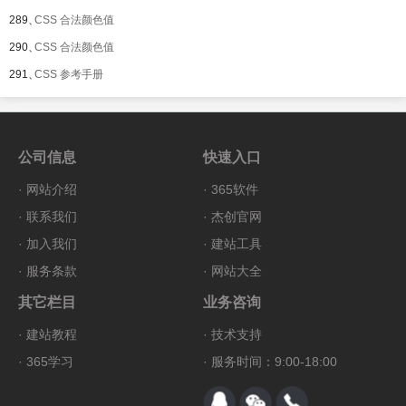
289、
CSS 合法颜色值
290、
CSS 合法颜色值
291、
CSS 参考手册
公司信息
快速入口
·
网站介绍
·
365软件
·
联系我们
·
杰创官网
·
加入我们
·
建站工具
·
服务条款
·
网站大全
其它栏目
业务咨询
·
建站教程
·
技术支持
·
365学习
· 服务时间：9:00-18:00