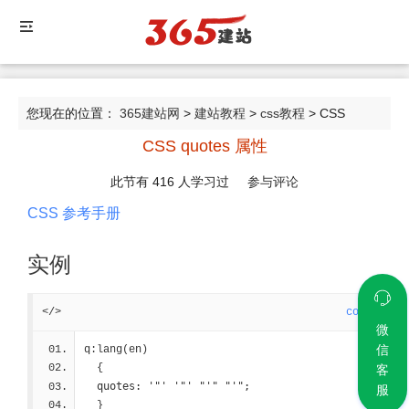
您现在的位置：
365建站网
>
建站教程
>
css教程
> CSS
CSS quotes 属性
quotes 属性
此节有
416
人学习过
参与评论
CSS 参考手册
实例
</>
code
微
信
q:lang(en)
  {
客
quotes: '"' '"' "'" "'";
服
  }