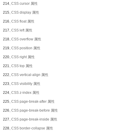
214、
CSS cursor 属性
215、
CSS display 属性
216、
CSS float 属性
217、
CSS left 属性
218、
CSS overflow 属性
219、
CSS position 属性
220、
CSS right 属性
221、
CSS top 属性
222、
CSS vertical-align 属性
223、
CSS visibility 属性
224、
CSS z-index 属性
225、
CSS page-break-after 属性
226、
CSS page-break-before 属性
227、
CSS page-break-inside 属性
228、
CSS border-collapse 属性