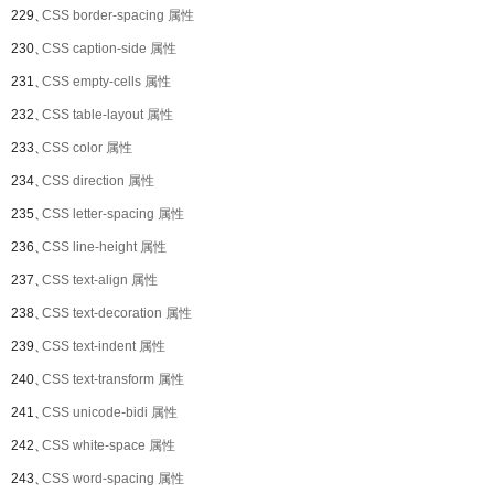
229、
CSS border-spacing 属性
230、
CSS caption-side 属性
231、
CSS empty-cells 属性
232、
CSS table-layout 属性
233、
CSS color 属性
234、
CSS direction 属性
235、
CSS letter-spacing 属性
236、
CSS line-height 属性
237、
CSS text-align 属性
238、
CSS text-decoration 属性
239、
CSS text-indent 属性
240、
CSS text-transform 属性
241、
CSS unicode-bidi 属性
242、
CSS white-space 属性
243、
CSS word-spacing 属性