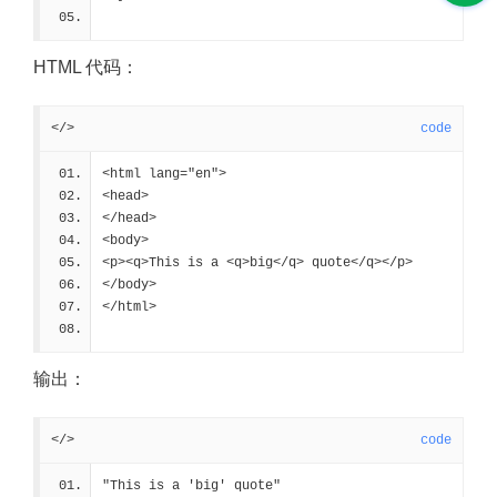
HTML 代码：
</>
code
<html lang="en">
<head>
</head>
<body>
<p><q>This is a <q>big</q> quote</q></p>
</body>
</html>
输出：
</>
code
"This is a 'big' quote"