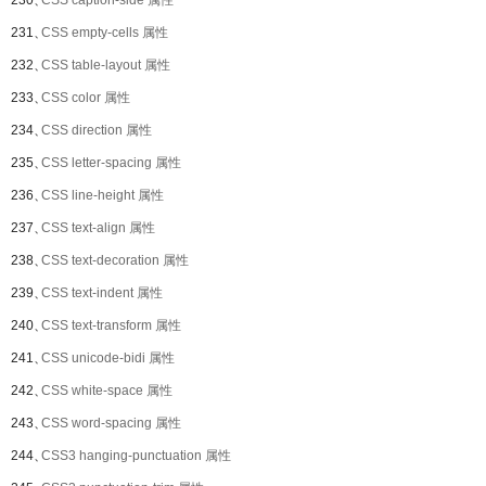
230、
CSS caption-side 属性
231、
CSS empty-cells 属性
232、
CSS table-layout 属性
233、
CSS color 属性
234、
CSS direction 属性
235、
CSS letter-spacing 属性
236、
CSS line-height 属性
237、
CSS text-align 属性
238、
CSS text-decoration 属性
239、
CSS text-indent 属性
240、
CSS text-transform 属性
241、
CSS unicode-bidi 属性
242、
CSS white-space 属性
243、
CSS word-spacing 属性
244、
CSS3 hanging-punctuation 属性