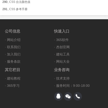
290、
CSS 合法颜色值
291、
CSS 参考手册
公司信息
快速入口
·
网站介绍
·
365软件
·
联系我们
·
杰创官网
·
加入我们
·
建站工具
·
服务条款
·
网站大全
其它栏目
业务咨询
·
建站教程
·
技术支持
·
365学习
· 服务时间：9:00-18:00