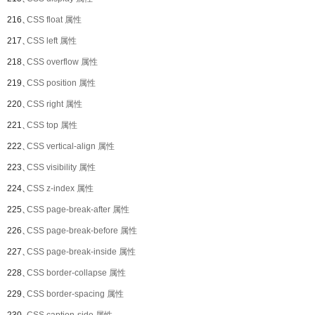
216、
CSS float 属性
217、
CSS left 属性
218、
CSS overflow 属性
219、
CSS position 属性
220、
CSS right 属性
221、
CSS top 属性
222、
CSS vertical-align 属性
223、
CSS visibility 属性
224、
CSS z-index 属性
225、
CSS page-break-after 属性
226、
CSS page-break-before 属性
227、
CSS page-break-inside 属性
228、
CSS border-collapse 属性
229、
CSS border-spacing 属性