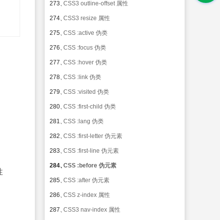
273、
CSS3 outline-offset 属性
274、
CSS3 resize 属性
275、
CSS :active 伪类
276、
CSS :focus 伪类
277、
CSS :hover 伪类
278、
CSS :link 伪类
279、
CSS :visited 伪类
280、
CSS :first-child 伪类
281、
CSS :lang 伪类
282、
CSS :first-letter 伪元素
283、
CSS :first-line 伪元素
284、
CSS :before 伪元素
性
285、
CSS :after 伪元素
286、
CSS z-index 属性
287、
CSS3 nav-index 属性