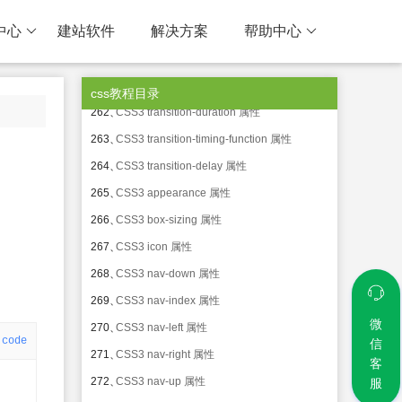
258、
CSS3 perspective-origin 属性
中心
建站软件
解决方案
帮助中心
259、
CSS3 backface-visibility 属性
260、
CSS3 transition 属性
261、
CSS3 transition-property 属性
css教程目录
262、
CSS3 transition-duration 属性
263、
CSS3 transition-timing-function 属性
264、
CSS3 transition-delay 属性
265、
CSS3 appearance 属性
266、
CSS3 box-sizing 属性
267、
CSS3 icon 属性
268、
CSS3 nav-down 属性
269、
CSS3 nav-index 属性
微
270、
CSS3 nav-left 属性
code
信
271、
CSS3 nav-right 属性
客
272、
CSS3 nav-up 属性
服