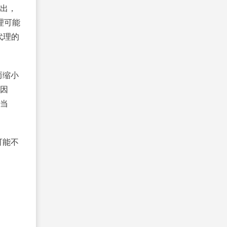
指出，
理可能
代理的
而缩小
。因
。当
可能不