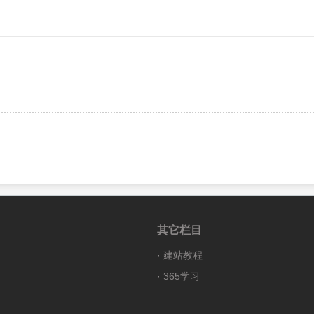
其它栏目
·
建站教程
·
365学习