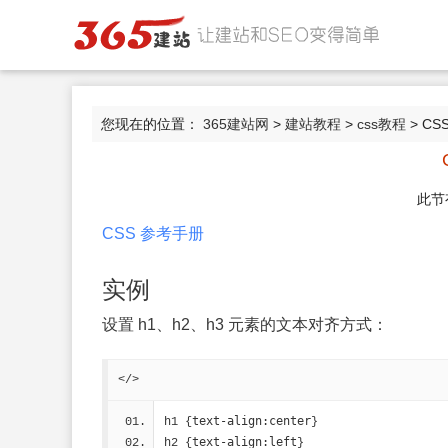
您现在的位置：
365建站网
>
建站教程
>
css教程
> CSS
此节
CSS 参考手册
实例
设置 h1、h2、h3 元素的文本对齐方式：
</>
text-align:center
h1 {
}
text-align:left
h2 {
}