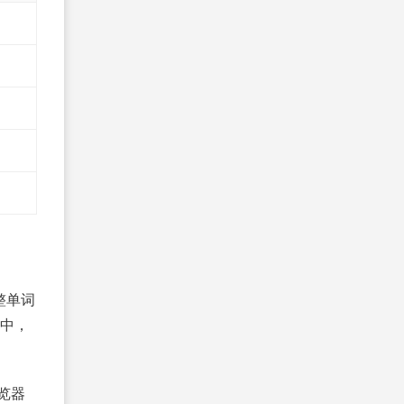
278、
CSS :link 伪类
279、
CSS :visited 伪类
280、
CSS :first-child 伪类
281、
CSS :lang 伪类
282、
CSS :first-letter 伪元素
283、
CSS :first-line 伪元素
284、
CSS :before 伪元素
285、
CSS :after 伪元素
286、
CSS z-index 属性
287、
CSS3 nav-index 属性
288、
CSS 字体系列
整单词
289、
CSS 合法颜色值
 中，
290、
CSS 合法颜色值
291、
CSS 参考手册
览器