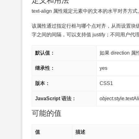
定义和用法
text-align 属性规定元素中的文本的水平对齐方式
该属性通过指定行框与哪个点对齐，从而设置块
字之间的间隔，可以支持值 justify；不同用户
默认值：
如果 direction 属
继承性：
yes
版本：
CSS1
JavaScript 语法：
object
.style.textAl
可能的值
值
描述