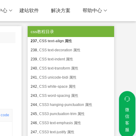
233、
CSS color 属性
中心
建站软件
解决方案
帮助中心
234、
CSS direction 属性
235、
CSS letter-spacing 属性
css教程目录
236、
CSS line-height 属性
237、
CSS text-align 属性
238、
CSS text-decoration 属性
239、
CSS text-indent 属性
240、
CSS text-transform 属性
241、
CSS unicode-bidi 属性
242、
CSS white-space 属性
243、
CSS word-spacing 属性
244、
CSS3 hanging-punctuation 属性
微
245、
CSS3 punctuation-trim 属性
code
信
客
246、
CSS3 text-emphasis 属性
服
247、
CSS3 text-justify 属性