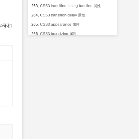
263、
CSS3 transition-timing-function 属性
264、
CSS3 transition-delay 属性
265、
CSS3 appearance 属性
字母和
266、
CSS3 box-sizing 属性
267、
CSS3 icon 属性
268、
CSS3 nav-down 属性
269、
CSS3 nav-index 属性
270、
CSS3 nav-left 属性
271、
CSS3 nav-right 属性
272、
CSS3 nav-up 属性
273、
CSS3 outline-offset 属性
274、
CSS3 resize 属性
275、
CSS :active 伪类
276、
CSS :focus 伪类
277、
CSS :hover 伪类