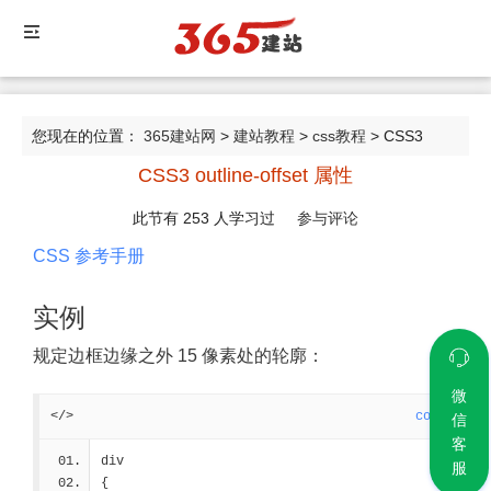
您现在的位置：
365建站网
>
建站教程
>
css教程
> CSS3
CSS3 outline-offset 属性
outline-offset 属性
此节有
253
人学习过
参与评论
CSS 参考手册
实例
规定边框边缘之外 15 像素处的轮廓：
微
</>
code
信
客
div
服
{