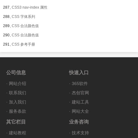
287、
CSS3 nav-index 属性
288、
CSS 字体系列
289、
CSS 合法颜色值
290、
CSS 合法颜色值
291、
CSS 参考手册
公司信息
快速入口
·
网站介绍
·
365软件
·
联系我们
·
杰创官网
·
加入我们
·
建站工具
·
服务条款
·
网站大全
其它栏目
业务咨询
·
建站教程
·
技术支持