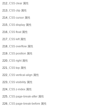
212、
CSS clear 属性
213、
CSS clip 属性
214、
CSS cursor 属性
215、
CSS display 属性
216、
CSS float 属性
217、
CSS left 属性
218、
CSS overflow 属性
219、
CSS position 属性
220、
CSS right 属性
221、
CSS top 属性
222、
CSS vertical-align 属性
223、
CSS visibility 属性
224、
CSS z-index 属性
225、
CSS page-break-after 属性
226、
CSS page-break-before 属性