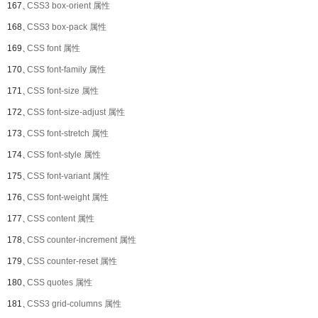
167、
CSS3 box-orient 属性
168、
CSS3 box-pack 属性
169、
CSS font 属性
170、
CSS font-family 属性
171、
CSS font-size 属性
172、
CSS font-size-adjust 属性
173、
CSS font-stretch 属性
174、
CSS font-style 属性
175、
CSS font-variant 属性
176、
CSS font-weight 属性
177、
CSS content 属性
178、
CSS counter-increment 属性
179、
CSS counter-reset 属性
180、
CSS quotes 属性
181、
CSS3 grid-columns 属性