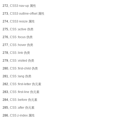
272、
CSS3 nav-up 属性
273、
CSS3 outline-offset 属性
274、
CSS3 resize 属性
275、
CSS :active 伪类
276、
CSS :focus 伪类
277、
CSS :hover 伪类
278、
CSS :link 伪类
279、
CSS :visited 伪类
280、
CSS :first-child 伪类
281、
CSS :lang 伪类
282、
CSS :first-letter 伪元素
283、
CSS :first-line 伪元素
284、
CSS :before 伪元素
285、
CSS :after 伪元素
286、
CSS z-index 属性