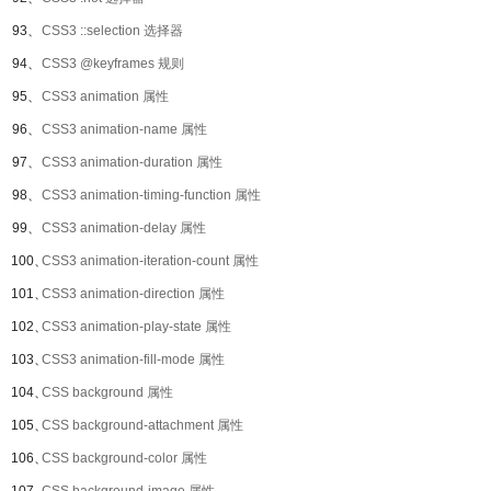
93、
CSS3 ::selection 选择器
94、
CSS3 @keyframes 规则
95、
CSS3 animation 属性
96、
CSS3 animation-name 属性
97、
CSS3 animation-duration 属性
98、
CSS3 animation-timing-function 属性
99、
CSS3 animation-delay 属性
100、
CSS3 animation-iteration-count 属性
101、
CSS3 animation-direction 属性
102、
CSS3 animation-play-state 属性
103、
CSS3 animation-fill-mode 属性
104、
CSS background 属性
105、
CSS background-attachment 属性
106、
CSS background-color 属性