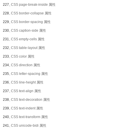
227、
CSS page-break-inside 属性
228、
CSS border-collapse 属性
229、
CSS border-spacing 属性
230、
CSS caption-side 属性
231、
CSS empty-cells 属性
232、
CSS table-layout 属性
233、
CSS color 属性
234、
CSS direction 属性
235、
CSS letter-spacing 属性
236、
CSS line-height 属性
237、
CSS text-align 属性
238、
CSS text-decoration 属性
239、
CSS text-indent 属性
240、
CSS text-transform 属性
241、
CSS unicode-bidi 属性