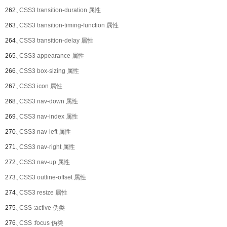
262、
CSS3 transition-duration 属性
263、
CSS3 transition-timing-function 属性
264、
CSS3 transition-delay 属性
265、
CSS3 appearance 属性
266、
CSS3 box-sizing 属性
267、
CSS3 icon 属性
268、
CSS3 nav-down 属性
269、
CSS3 nav-index 属性
270、
CSS3 nav-left 属性
271、
CSS3 nav-right 属性
272、
CSS3 nav-up 属性
273、
CSS3 outline-offset 属性
274、
CSS3 resize 属性
275、
CSS :active 伪类
276、
CSS :focus 伪类