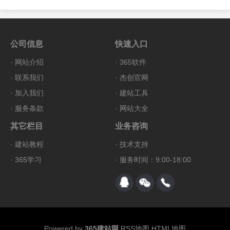
公司信息
快速入口
·
网站介绍
·
365软件
·
联系我们
·
杰创官网
·
加入我们
·
建站工具
·
服务条款
·
网站大全
其它栏目
业务咨询
·
建站教程
·
技术支持
·
365学习
· 服务时间：9:00-18:00
Powered by
365建站网
RSS地图
HTML地图