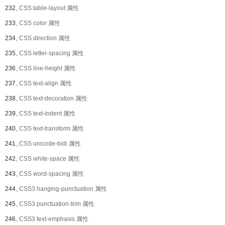
232、
CSS table-layout 属性
233、
CSS color 属性
234、
CSS direction 属性
235、
CSS letter-spacing 属性
236、
CSS line-height 属性
237、
CSS text-align 属性
238、
CSS text-decoration 属性
239、
CSS text-indent 属性
240、
CSS text-transform 属性
241、
CSS unicode-bidi 属性
242、
CSS white-space 属性
243、
CSS word-spacing 属性
244、
CSS3 hanging-punctuation 属性
245、
CSS3 punctuation-trim 属性
246、
CSS3 text-emphasis 属性