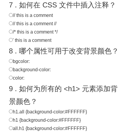
7 . 如何在 CSS 文件中插入注释？
// this is a comment
// this is a comment //
/* this is a comment */
' this is a comment
8 . 哪个属性可用于改变背景颜色？
bgcolor:
background-color:
color:
9 . 如何为所有的 <h1> 元素添加背
景颜色？
h1.all {background-color:#FFFFFF}
h1 {background-color:#FFFFFF}
all.h1 {background-color:#FFFFFF}