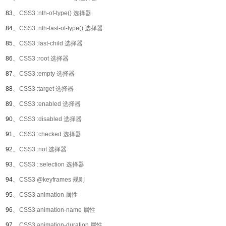
83、
CSS3 :nth-of-type() 选择器
84、
CSS3 :nth-last-of-type() 选择器
85、
CSS3 :last-child 选择器
86、
CSS3 :root 选择器
87、
CSS3 :empty 选择器
88、
CSS3 :target 选择器
89、
CSS3 :enabled 选择器
90、
CSS3 :disabled 选择器
91、
CSS3 :checked 选择器
92、
CSS3 :not 选择器
93、
CSS3 ::selection 选择器
94、
CSS3 @keyframes 规则
95、
CSS3 animation 属性
96、
CSS3 animation-name 属性
97、
CSS3 animation-duration 属性