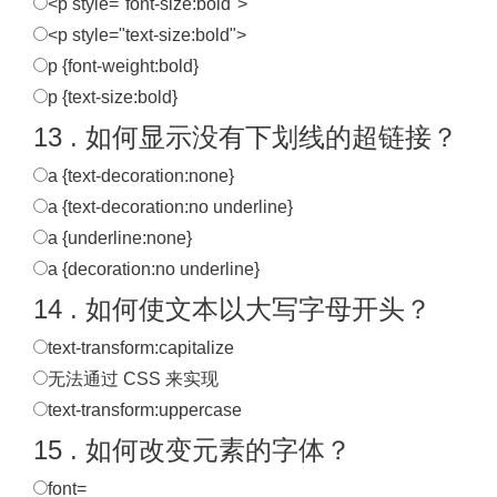
<p style="font-size:bold">
<p style="text-size:bold">
p {font-weight:bold}
p {text-size:bold}
13 . 如何显示没有下划线的超链接？
a {text-decoration:none}
a {text-decoration:no underline}
a {underline:none}
a {decoration:no underline}
14 . 如何使文本以大写字母开头？
text-transform:capitalize
无法通过 CSS 来实现
text-transform:uppercase
15 . 如何改变元素的字体？
font=