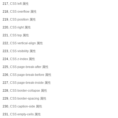
217、
CSS left 属性
218、
CSS overflow 属性
219、
CSS position 属性
220、
CSS right 属性
221、
CSS top 属性
222、
CSS vertical-align 属性
223、
CSS visibility 属性
224、
CSS z-index 属性
225、
CSS page-break-after 属性
226、
CSS page-break-before 属性
227、
CSS page-break-inside 属性
228、
CSS border-collapse 属性
229、
CSS border-spacing 属性
230、
CSS caption-side 属性
231、
CSS empty-cells 属性