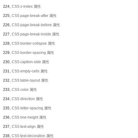
224、
CSS z-index 属性
225、
CSS page-break-after 属性
226、
CSS page-break-before 属性
227、
CSS page-break-inside 属性
228、
CSS border-collapse 属性
229、
CSS border-spacing 属性
230、
CSS caption-side 属性
231、
CSS empty-cells 属性
232、
CSS table-layout 属性
233、
CSS color 属性
234、
CSS direction 属性
235、
CSS letter-spacing 属性
236、
CSS line-height 属性
237、
CSS text-align 属性
238、
CSS text-decoration 属性