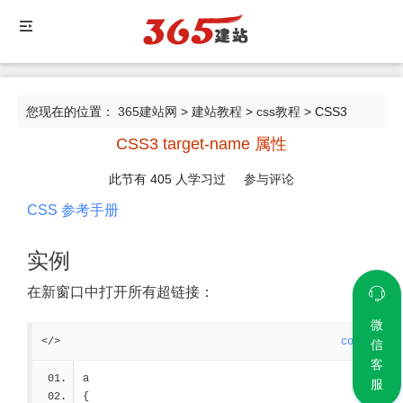
您现在的位置：
365建站网
>
建站教程
>
css教程
> CSS3
CSS3 target-name 属性
target-name 属性
此节有
405
人学习过
参与评论
CSS 参考手册
实例
在新窗口中打开所有超链接：
微
</>
code
信
客
a
服
{