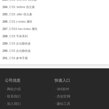
284、
CSS :before 伪元素
285、
CSS :after 伪元素
286、
CSS z-index 属性
287、
CSS3 nav-index 属性
288、
CSS 字体系列
289、
CSS 合法颜色值
290、
CSS 合法颜色值
291、
CSS 参考手册
公司信息
快速入口
·
网站介绍
·
365软件
·
联系我们
·
杰创官网
·
加入我们
·
建站工具