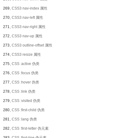
269、
CSS3 nav-index 属性
270、
CSS3 nav-left 属性
271、
CSS3 nav-right 属性
272、
CSS3 nav-up 属性
273、
CSS3 outline-offset 属性
274、
CSS3 resize 属性
275、
CSS :active 伪类
276、
CSS :focus 伪类
277、
CSS :hover 伪类
278、
CSS :link 伪类
279、
CSS :visited 伪类
280、
CSS :first-child 伪类
281、
CSS :lang 伪类
282、
CSS :first-letter 伪元素
283、
CSS :first-line 伪元素