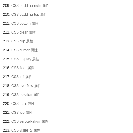
209、
CSS padding-right 属性
210、
CSS padding-top 属性
211、
CSS bottom 属性
212、
CSS clear 属性
213、
CSS clip 属性
214、
CSS cursor 属性
215、
CSS display 属性
216、
CSS float 属性
217、
CSS left 属性
218、
CSS overflow 属性
219、
CSS position 属性
220、
CSS right 属性
221、
CSS top 属性
222、
CSS vertical-align 属性
223、
CSS visibility 属性