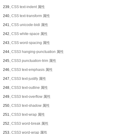
239、
CSS text-indent 属性
240、
CSS text-transform 属性
241、
CSS unicode-bidi 属性
242、
CSS white-space 属性
243、
CSS word-spacing 属性
244、
CSS3 hanging-punctuation 属性
245、
CSS3 punctuation-trim 属性
246、
CSS3 text-emphasis 属性
247、
CSS3 text-justify 属性
248、
CSS3 text-outline 属性
249、
CSS3 text-overflow 属性
250、
CSS3 text-shadow 属性
251、
CSS3 text-wrap 属性
252、
CSS3 word-break 属性
253、
CSS3 word-wrap 属性