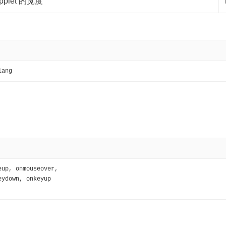
pplet 的宽度
lang
eup, onmouseover, 
eydown, onkeyup 