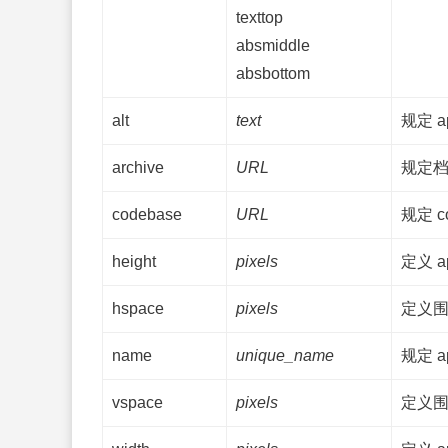
texttop
absmiddle
absbottom
alt
text
规定 a
archive
URL
规定
codebase
URL
规定 c
height
pixels
定义 a
hspace
pixels
定义围
name
unique_name
规定 
vspace
pixels
定义围