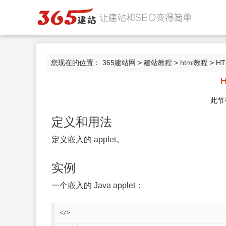
您现在的位置：
365建站网
>
建站教程
>
html教程
> HT
H
此节
定义和用法
定义嵌入的 applet。
实例
一个嵌入的 Java applet：
</>