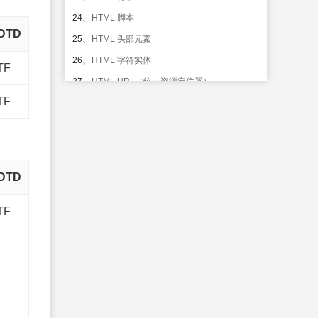
24、
HTML 脚本
DTD
25、
HTML 头部元素
26、
HTML 字符实体
TF
27、
HTML URL（统一资源定位器）
TF
28、
HTML URL 字符编码
29、
HTML Web Server
30、
HTML 颜色
31、
HTML 颜色名
DTD
32、
HTML <!DOCTYPE>
TF
HTML 快速手册
33、
HTML 4.01 快速参考
HTML XHTML@@XHTML 简介
34、
XHTML 简介
35、
XHTML - 元素