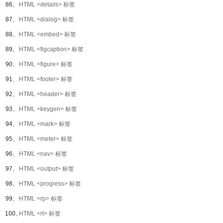
86、
HTML <details> 标签
87、
HTML <dialog> 标签
88、
HTML <embed> 标签
89、
HTML <figcaption> 标签
90、
HTML <figure> 标签
91、
HTML <footer> 标签
92、
HTML <header> 标签
93、
HTML <keygen> 标签
94、
HTML <mark> 标签
95、
HTML <meter> 标签
96、
HTML <nav> 标签
97、
HTML <output> 标签
98、
HTML <progress> 标签
99、
HTML <rp> 标签
100、
HTML <rt> 标签