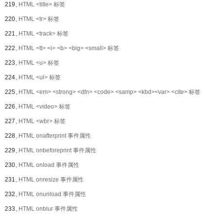
219、
HTML <title> 标签
220、
HTML <tr> 标签
221、
HTML <track> 标签
222、
HTML <tt> <i> <b> <big> <small> 标签
223、
HTML <u> 标签
224、
HTML <ul> 标签
225、
HTML <em> <strong> <dfn> <code> <samp> <kbd><var> <cite> 标签
226、
HTML <video> 标签
227、
HTML <wbr> 标签
228、
HTML onafterprint 事件属性
229、
HTML onbeforeprint 事件属性
230、
HTML onload 事件属性
231、
HTML onresize 事件属性
232、
HTML onunload 事件属性
233、
HTML onblur 事件属性