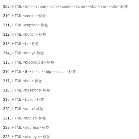
309、
HTML <em> <strong> <dfn> <code> <samp> <kbd><var> <cite> 标签
310、
HTML <center> 标签
311、
HTML <caption> 标签
312、
HTML <button> 标签
313、
HTML <br> 标签
314、
HTML <body> 标签
315、
HTML <blockquote> 标签
316、
HTML <tt> <i> <b> <big> <small> 标签
317、
HTML <bdo> 标签
318、
HTML <basefont> 标签
319、
HTML <base> 标签
320、
HTML <area> 标签
321、
HTML <applet> 标签
322、
HTML <address> 标签
323、
HTML <acronym> 标签