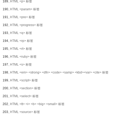
189、
HTML <p> 标签
190、
HTML <param> 标签
191、
HTML <pre> 标签
192、
HTML <progress> 标签
193、
HTML <q> 标签
194、
HTML <rp> 标签
195、
HTML <rt> 标签
196、
HTML <ruby> 标签
197、
HTML <s> 标签
198、
HTML <em> <strong> <dfn> <code> <samp> <kbd><var> <cite> 标签
199、
HTML <script> 标签
200、
HTML <section> 标签
201、
HTML <select> 标签
202、
HTML <tt> <i> <b> <big> <small> 标签
203、
HTML <source> 标签