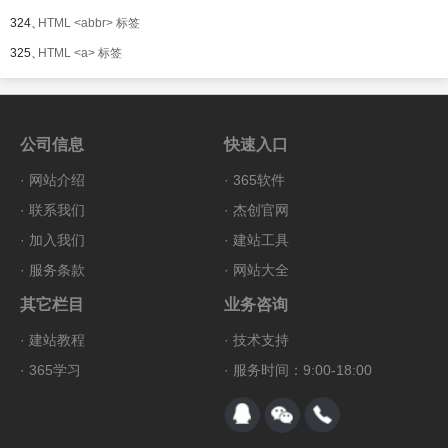
324、
HTML <abbr> 标签
325、
HTML <a> 标签
公司信息
快速入口
·
网站介绍
·
365软件
·
联系我们
·
杰创官网
·
加入我们
·
建站工具
·
服务条款
·
网站大全
其它栏目
业务咨询
·
建站教程
·
技术支持
·
365学习
· 服务时间：9:00-18:00