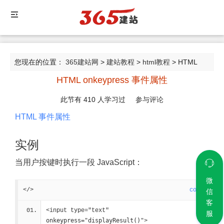
您现在的位置：
365建站网
>
建站教程
>
html教程
> HTML
HTML onkeypress 事件属性
onkeypress 事件属性
此节有
410
人学习过
参与评论
HTML 事件属性
实例
当用户按键时执行一段 JavaScript：
微
</>
code
信
客
<input type="text" 
服
onkeypress="displayResult()"
>