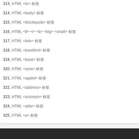
313、
HTML <br> 标签
314、
HTML <body> 标签
315、
HTML <blockquote> 标签
316、
HTML <tt> <i> <b> <big> <small> 标签
317、
HTML <bdo> 标签
318、
HTML <basefont> 标签
319、
HTML <base> 标签
320、
HTML <area> 标签
321、
HTML <applet> 标签
322、
HTML <address> 标签
323、
HTML <acronym> 标签
324、
HTML <abbr> 标签
325、
HTML <a> 标签