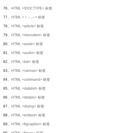
76、
HTML <!DOCTYPE> 标签
77、
HTML <！--...--> 标签
78、
HTML <article> 标签
79、
HTML <menuitem> 标签
80、
HTML <aside> 标签
81、
HTML <audio> 标签
82、
HTML <bdi> 标签
83、
HTML <canvas> 标签
84、
HTML <command> 标签
85、
HTML <datalist> 标签
86、
HTML <details> 标签
87、
HTML <dialog> 标签
88、
HTML <embed> 标签
89、
HTML <figcaption> 标签