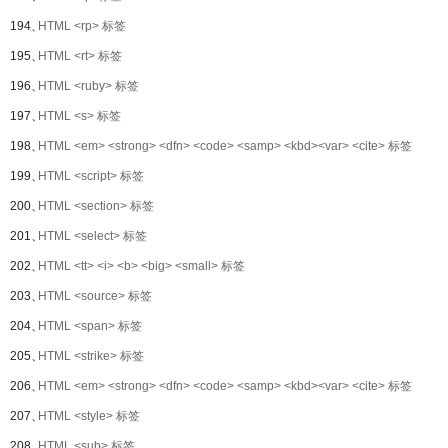
194、
HTML <rp> 标签
195、
HTML <rt> 标签
196、
HTML <ruby> 标签
197、
HTML <s> 标签
198、
HTML <em> <strong> <dfn> <code> <samp> <kbd><var> <cite> 标签
199、
HTML <script> 标签
200、
HTML <section> 标签
201、
HTML <select> 标签
202、
HTML <tt> <i> <b> <big> <small> 标签
203、
HTML <source> 标签
204、
HTML <span> 标签
205、
HTML <strike> 标签
206、
HTML <em> <strong> <dfn> <code> <samp> <kbd><var> <cite> 标签
207、
HTML <style> 标签
208、
HTML <sub> 标签