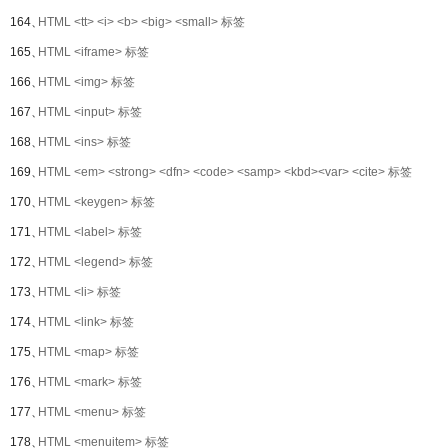
164、
HTML <tt> <i> <b> <big> <small> 标签
165、
HTML <iframe> 标签
166、
HTML <img> 标签
167、
HTML <input> 标签
168、
HTML <ins> 标签
169、
HTML <em> <strong> <dfn> <code> <samp> <kbd><var> <cite> 标签
170、
HTML <keygen> 标签
171、
HTML <label> 标签
172、
HTML <legend> 标签
173、
HTML <li> 标签
174、
HTML <link> 标签
175、
HTML <map> 标签
176、
HTML <mark> 标签
177、
HTML <menu> 标签
178、
HTML <menuitem> 标签