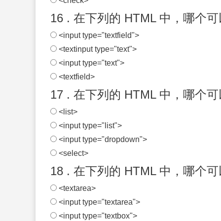
<check>
16 . 在下列的 HTML 中，哪
<input type="textfield">
<textinput type="text">
<input type="text">
<textfield>
17 . 在下列的 HTML 中，哪
<list>
<input type="list">
<input type="dropdown">
<select>
18 . 在下列的 HTML 中，哪个
<textarea>
<input type="textarea">
<input type="textbox">