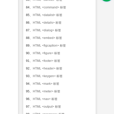
。
84、
HTML <command> 标签
85、
HTML <datalist> 标签
86、
HTML <details> 标签
87、
HTML <dialog> 标签
88、
HTML <embed> 标签
89、
HTML <figcaption> 标签
90、
HTML <figure> 标签
91、
HTML <footer> 标签
92、
HTML <header> 标签
93、
HTML <keygen> 标签
94、
HTML <mark> 标签
95、
HTML <meter> 标签
96、
HTML <nav> 标签
97、
HTML <output> 标签