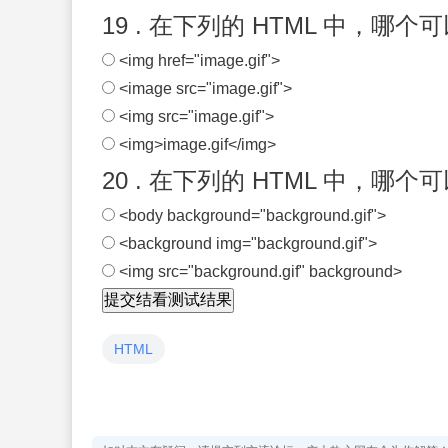
19 . 在下列的 HTML 中，哪
<img href="image.gif">
<image src="image.gif">
<img src="image.gif">
<img>image.gif</img>
20 . 在下列的 HTML 中，哪
<body background="background.gif">
<background img="background.gif">
<img src="background.gif" background>
HTML