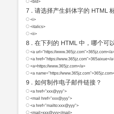
<bld>
7 . 请选择产生斜体字的 HTML 
<i>
<italics>
<ii>
8 . 在下列的 HTML 中，哪个
<a url="https://www.365jz.com">365jz.com</a
<a href="https://www.365jz.com">365aixue</a
<a>https://www.365jz.com</a>
<a name="https://www.365jz.com">365jz.com
9 . 如何制作电子邮件链接？
<a href="xxx@yyy">
<mail href="xxx@yyy">
<a href="mailto:xxx@yyy">
<mail>xxx@yyy</mail>