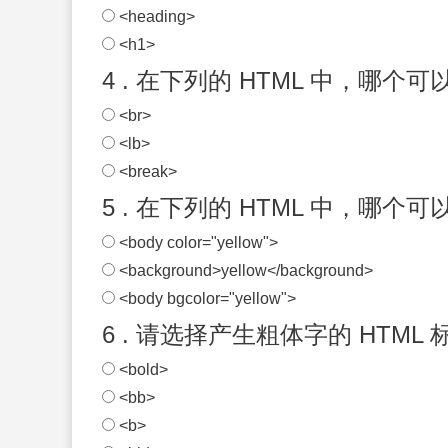
<heading>
<h1>
4 . 在下列的 HTML 中，哪个
<br>
<lb>
<break>
5 . 在下列的 HTML 中，哪
<body color="yellow">
<background>yellow</background>
<body bgcolor="yellow">
6 . 请选择产生粗体字的 HTML 
<bold>
<bb>
<b>