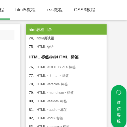
71、
HTML 颜色值
教程
html5教程
72、
HTML 元信息
css教程
CSS3教程
实例/测验/总结@@HTML 实例
html教程目录
73、
HTML 实例
74、
html测试题
75、
HTML 总结
HTML 标签@@HTML 标签
76、
HTML <!DOCTYPE> 标签
77、
HTML <！--...--> 标签
78、
HTML <article> 标签
79、
HTML <menuitem> 标签
80、
HTML <aside> 标签
微
信
81、
HTML <audio> 标签
客
82、
HTML <bdi> 标签
服
83、
HTML <canvas> 标签