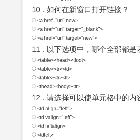
10 . 如何在新窗口打开链接？
<a href="url" new>
<a href="url" target="_blank">
<a href="url" target="new">
11 . 以下选项中，哪个全部都
<table><head><tfoot>
<table><tr><td>
<table><tr><tt>
<thead><body><tr>
12 . 请选择可以使单元格中的内
<td align="left">
<td valign="left">
<td leftalign>
<tdleft>