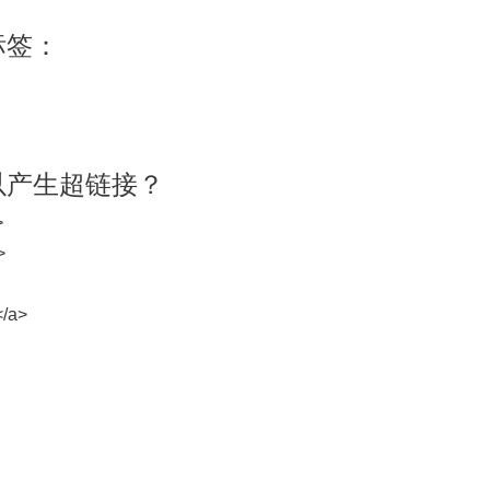
标签：
可以产生超链接？
>
>
</a>