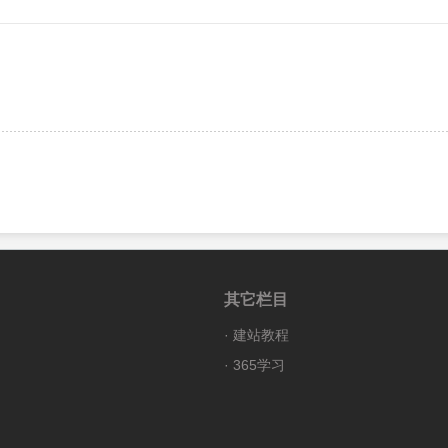
其它栏目
·
建站教程
·
365学习