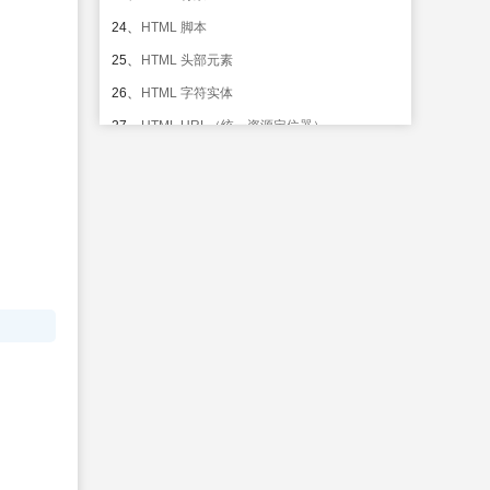
24、
HTML 脚本
25、
HTML 头部元素
26、
HTML 字符实体
27、
HTML URL（统一资源定位器）
28、
HTML URL 字符编码
29、
HTML Web Server
30、
HTML 颜色
31、
HTML 颜色名
32、
HTML <!DOCTYPE>
HTML 快速手册
33、
HTML 4.01 快速参考
HTML XHTML@@XHTML 简介
34、
XHTML 简介
35、
XHTML - 元素