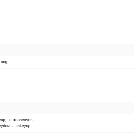
lang
eup, onmouseover, 
eydown, onkeyup