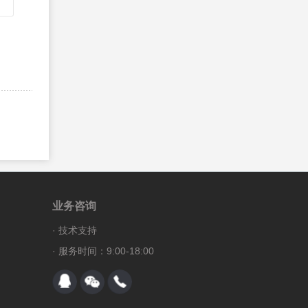
HTML5 代码约定
46、
HTML(5) 样式指南和代码约定
HTML 图形@@HTML5 画布
47、
HTML5 Canvas
HTML5 SVG
48、
HTML5 内联 SVG
HTML 5 画布 vs. SVG
49、
HTML 5 Canvas vs. SVG
HTML 媒体@@HTML 多媒体
业务咨询
50、
HTML 多媒体
·
技术支持
51、
HTML Object 元素
· 服务时间：9:00-18:00
52、
HTML 音频
53、
HTML 视频