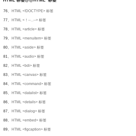
HTML 标签@@HTML 标签
76、
HTML <!DOCTYPE> 标签
77、
HTML <！--...--> 标签
78、
HTML <article> 标签
79、
HTML <menuitem> 标签
80、
HTML <aside> 标签
81、
HTML <audio> 标签
82、
HTML <bdi> 标签
83、
HTML <canvas> 标签
84、
HTML <command> 标签
85、
HTML <datalist> 标签
86、
HTML <details> 标签
87、
HTML <dialog> 标签
88、
HTML <embed> 标签
89、
HTML <figcaption> 标签