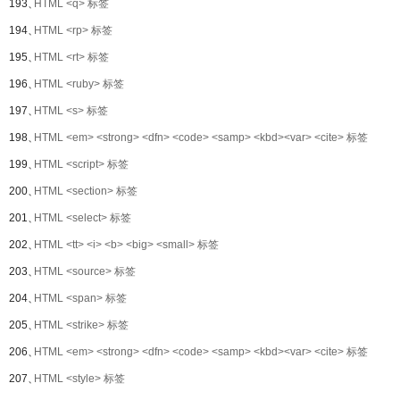
193、
HTML <q> 标签
194、
HTML <rp> 标签
195、
HTML <rt> 标签
196、
HTML <ruby> 标签
197、
HTML <s> 标签
198、
HTML <em> <strong> <dfn> <code> <samp> <kbd><var> <cite> 标签
199、
HTML <script> 标签
200、
HTML <section> 标签
201、
HTML <select> 标签
202、
HTML <tt> <i> <b> <big> <small> 标签
203、
HTML <source> 标签
204、
HTML <span> 标签
205、
HTML <strike> 标签
206、
HTML <em> <strong> <dfn> <code> <samp> <kbd><var> <cite> 标签
207、
HTML <style> 标签