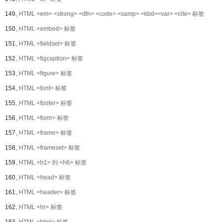
149、
HTML <em> <strong> <dfn> <code> <samp> <kbd><var> <cite> 标签
150、
HTML <embed> 标签
151、
HTML <fieldset> 标签
152、
HTML <figcaption> 标签
153、
HTML <figure> 标签
154、
HTML <font> 标签
155、
HTML <footer> 标签
156、
HTML <form> 标签
157、
HTML <frame> 标签
158、
HTML <frameset> 标签
159、
HTML <h1> 到 <h6> 标签
160、
HTML <head> 标签
161、
HTML <header> 标签
162、
HTML <hr> 标签