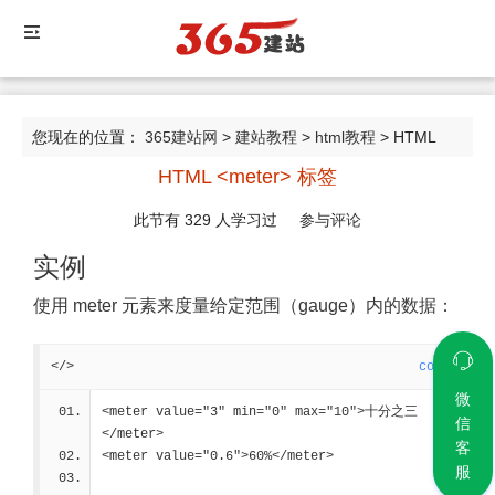
您现在的位置：
365建站网
>
建站教程
>
html教程
> HTML
HTML <meter> 标签
<meter> 标签
此节有
329
人学习过
参与评论
实例
使用 meter 元素来度量给定范围（gauge）内的数据：
</>
code
微
<meter value="3" min="0" max="10">十分之三
信
</meter>
客
<meter value="0.6">60%</meter> 
服