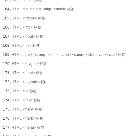
163、
HTML <html> 标签
164、
HTML <tt> <i> <b> <big> <small> 标签
165、
HTML <iframe> 标签
166、
HTML <img> 标签
167、
HTML <input> 标签
168、
HTML <ins> 标签
169、
HTML <em> <strong> <dfn> <code> <samp> <kbd><var> <cite> 标签
170、
HTML <keygen> 标签
171、
HTML <label> 标签
172、
HTML <legend> 标签
173、
HTML <li> 标签
174、
HTML <link> 标签
175、
HTML <map> 标签
176、
HTML <mark> 标签
177、
HTML <menu> 标签