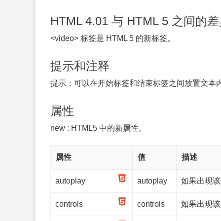
HTML 4.01 与 HTML 5 之间的
<video> 标签是 HTML 5 的新标签。
提示和注释
提示：
可以在开始标签和结束标签之间放置文本
属性
new
: HTML5 中的新属性。
属性
值
描述
autoplay
autoplay
如果出现该
controls
controls
如果出现该