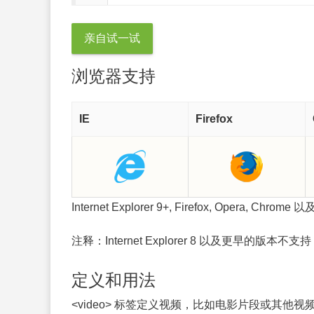
亲自试一试
浏览器支持
IE
Firefox
Internet Explorer 9+, Firefox, Opera, Chrom
注释：
Internet Explorer 8 以及更早的版本不支持
定义和用法
<video> 标签定义视频，比如电影片段或其他视