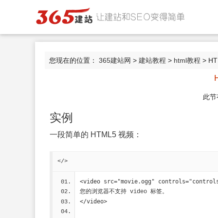
您现在的位置：
365建站网
>
建站教程
>
html教程
> HT
此节
实例
一段简单的 HTML5 视频：
</>
<video src="movie.ogg" controls="control
您的浏览器不支持 video 标签。
</video>