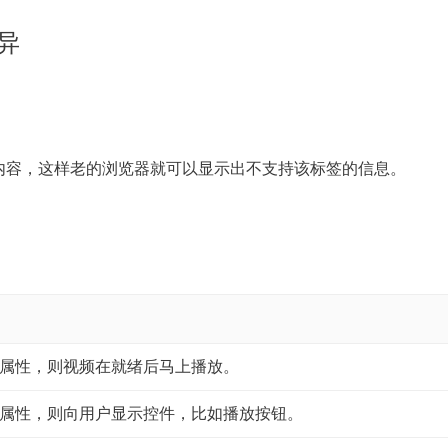
差异
内容，这样老的浏览器就可以显示出不支持该标签的信息。
属性，则视频在就绪后马上播放。
属性，则向用户显示控件，比如播放按钮。