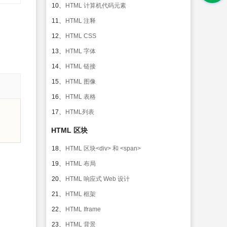
10、
HTML 计算机代码元素
11、
HTML 注释
12、
HTML CSS
13、
HTML 字体
14、
HTML 链接
15、
HTML 图像
16、
HTML 表格
17、
HTML列表
HTML 区块
18、
HTML 区块<div> 和 <span>
19、
HTML 布局
20、
HTML 响应式 Web 设计
21、
HTML 框架
22、
HTML Iframe
23、
HTML 背景