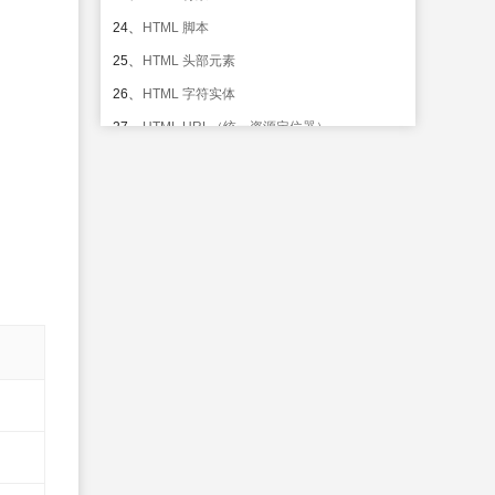
24、
HTML 脚本
25、
HTML 头部元素
26、
HTML 字符实体
27、
HTML URL（统一资源定位器）
28、
HTML URL 字符编码
29、
HTML Web Server
30、
HTML 颜色
31、
HTML 颜色名
32、
HTML <!DOCTYPE>
HTML 快速手册
33、
HTML 4.01 快速参考
HTML XHTML@@XHTML 简介
34、
XHTML 简介
35、
XHTML - 元素