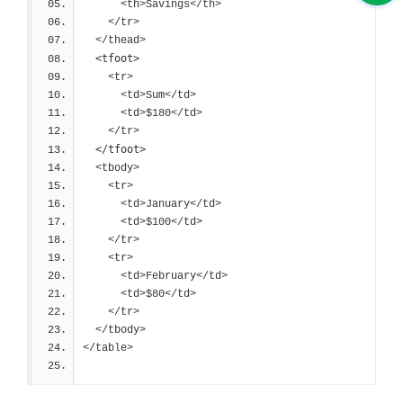
      <th>Savings</th>
    </tr>
  </thead>
<tfoot>
    <tr>
      <td>Sum</td>
      <td>$180</td>
    </tr>
</tfoot>
  <tbody>
    <tr>
      <td>January</td>
      <td>$100</td>
    </tr>
    <tr>
      <td>February</td>
      <td>$80</td>
    </tr>
  </tbody>
</table>