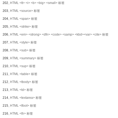
202、
HTML <tt> <i> <b> <big> <small> 标签
203、
HTML <source> 标签
204、
HTML <span> 标签
205、
HTML <strike> 标签
206、
HTML <em> <strong> <dfn> <code> <samp> <kbd><var> <cite> 标签
207、
HTML <style> 标签
208、
HTML <sub> 标签
209、
HTML <summary> 标签
210、
HTML <sup> 标签
211、
HTML <table> 标签
212、
HTML <tbody> 标签
213、
HTML <td> 标签
214、
HTML <textarea> 标签
215、
HTML <tfoot> 标签
216、
HTML <th> 标签