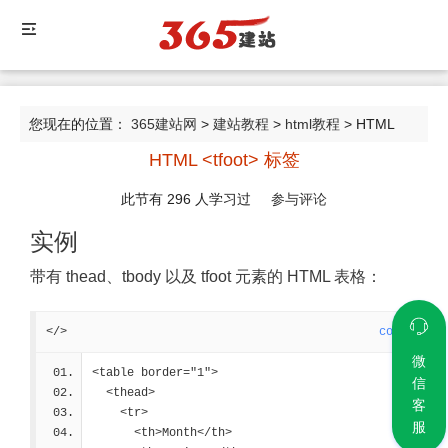
您现在的位置：
365建站网
>
建站教程
>
html教程
> HTML
HTML <tfoot> 标签
<tfoot> 标签
此节有
296
人学习过
参与评论
实例
带有 thead、tbody 以及 tfoot 元素的 HTML 表格：
</>
code
微
<table border="1">
信
  <thead>
客
    <tr>
服
      <th>Month</th>