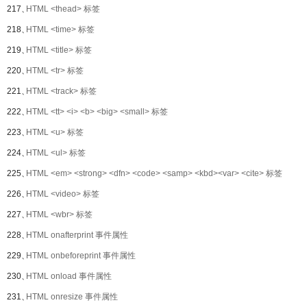
217、
HTML <thead> 标签
218、
HTML <time> 标签
219、
HTML <title> 标签
220、
HTML <tr> 标签
221、
HTML <track> 标签
222、
HTML <tt> <i> <b> <big> <small> 标签
223、
HTML <u> 标签
224、
HTML <ul> 标签
225、
HTML <em> <strong> <dfn> <code> <samp> <kbd><var> <cite> 标签
226、
HTML <video> 标签
227、
HTML <wbr> 标签
228、
HTML onafterprint 事件属性
229、
HTML onbeforeprint 事件属性
230、
HTML onload 事件属性
231、
HTML onresize 事件属性