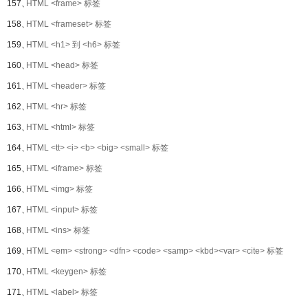
157、
HTML <frame> 标签
158、
HTML <frameset> 标签
159、
HTML <h1> 到 <h6> 标签
160、
HTML <head> 标签
161、
HTML <header> 标签
162、
HTML <hr> 标签
163、
HTML <html> 标签
164、
HTML <tt> <i> <b> <big> <small> 标签
165、
HTML <iframe> 标签
166、
HTML <img> 标签
167、
HTML <input> 标签
168、
HTML <ins> 标签
169、
HTML <em> <strong> <dfn> <code> <samp> <kbd><var> <cite> 标签
170、
HTML <keygen> 标签
171、
HTML <label> 标签