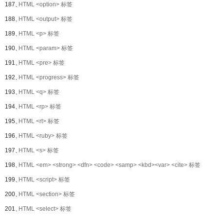
187、
HTML <option> 标签
188、
HTML <output> 标签
189、
HTML <p> 标签
190、
HTML <param> 标签
191、
HTML <pre> 标签
192、
HTML <progress> 标签
193、
HTML <q> 标签
194、
HTML <rp> 标签
195、
HTML <rt> 标签
196、
HTML <ruby> 标签
197、
HTML <s> 标签
198、
HTML <em> <strong> <dfn> <code> <samp> <kbd><var> <cite> 标签
199、
HTML <script> 标签
200、
HTML <section> 标签
201、
HTML <select> 标签