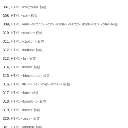
307、
HTML <colgroup> 标签
308、
HTML <col> 标签
309、
HTML <em> <strong> <dfn> <code> <samp> <kbd><var> <cite> 标签
310、
HTML <center> 标签
311、
HTML <caption> 标签
312、
HTML <button> 标签
313、
HTML <br> 标签
314、
HTML <body> 标签
315、
HTML <blockquote> 标签
316、
HTML <tt> <i> <b> <big> <small> 标签
317、
HTML <bdo> 标签
318、
HTML <basefont> 标签
319、
HTML <base> 标签
320、
HTML <area> 标签
321、
HTML <applet> 标签